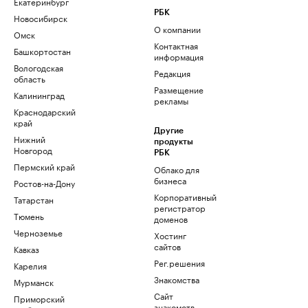
Екатеринбург
РБК
Новосибирск
О компании
Омск
Контактная
Башкортостан
информация
Вологодская
Редакция
область
Размещение
Калининград
рекламы
Краснодарский
край
Другие
Нижний
продукты
Новгород
РБК
Пермский край
Облако для
бизнеса
Ростов-на-Дону
Корпоративный
Татарстан
регистратор
Тюмень
доменов
Черноземье
Хостинг
сайтов
Кавказ
Рег.решения
Карелия
Знакомства
Мурманск
Сайт
Приморский
знакомств