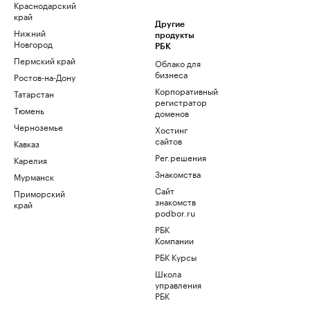
Краснодарский
край
Другие
Нижний
продукты
Новгород
РБК
Пермский край
Облако для
бизнеса
Ростов-на-Дону
Корпоративный
Татарстан
регистратор
Тюмень
доменов
Черноземье
Хостинг
сайтов
Кавказ
Рег.решения
Карелия
Знакомства
Мурманск
Сайт
Приморский
знакомств
край
podbor.ru
РБК
Компании
РБК Курсы
Школа
управления
РБК