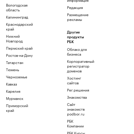
Вологодская
Редакция
область
Размещение
Калининград
рекламы
Краснодарский
край
Другие
Нижний
продукты
Новгород
РБК
Пермский край
Облако для
бизнеса
Ростов-на-Дону
Корпоративный
Татарстан
регистратор
Тюмень
доменов
Черноземье
Хостинг
сайтов
Кавказ
Рег.решения
Карелия
Знакомства
Мурманск
Сайт
Приморский
знакомств
край
podbor.ru
РБК
Компании
РБК Курсы