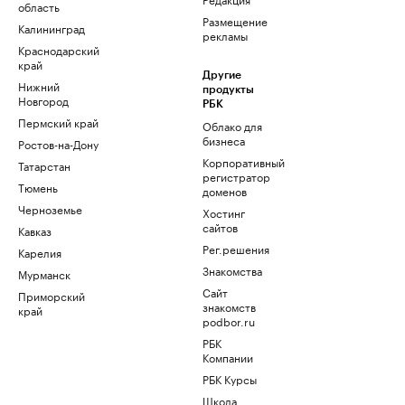
область
Размещение
Калининград
рекламы
Краснодарский
край
Другие
Нижний
продукты
Новгород
РБК
Пермский край
Облако для
бизнеса
Ростов-на-Дону
Корпоративный
Татарстан
регистратор
Тюмень
доменов
Черноземье
Хостинг
сайтов
Кавказ
Рег.решения
Карелия
Знакомства
Мурманск
Сайт
Приморский
знакомств
край
podbor.ru
РБК
Компании
РБК Курсы
Школа