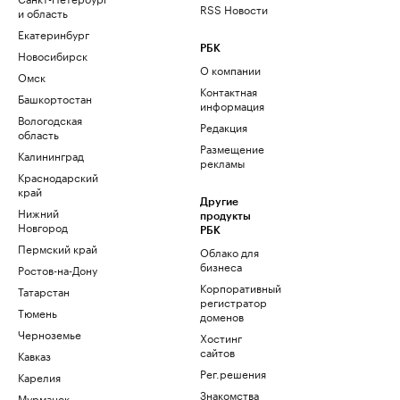
RSS Новости
и область
Екатеринбург
РБК
Новосибирск
О компании
Омск
Контактная
Башкортостан
информация
Вологодская
Редакция
область
Размещение
Калининград
рекламы
Краснодарский
край
Другие
Нижний
продукты
Новгород
РБК
Пермский край
Облако для
бизнеса
Ростов-на-Дону
Корпоративный
Татарстан
регистратор
Тюмень
доменов
Черноземье
Хостинг
сайтов
Кавказ
Рег.решения
Карелия
Знакомства
Мурманск