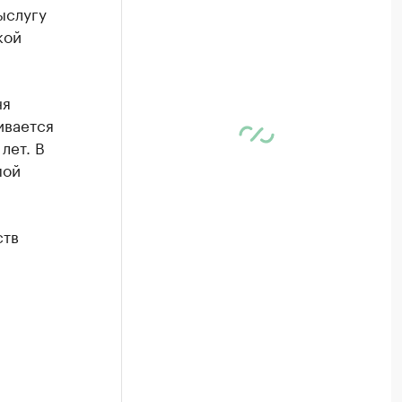
ыслугу
кой
ня
ивается
лет. В
мой
ств