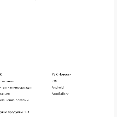
К
РБК Новости
компании
iOS
нтактная информация
Android
дакция
AppGallery
змещение рекламы
угие продукты РБК