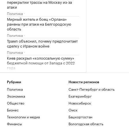
перекрытии трассы на Москву из-за
атаки
Политика
Мирный житель и боец «Орлана»
ранены при атаке на Белгородскую
область
Политика
Трамп объяснил, почему предпочитает
сделку с Ираном войне
Политика
Киев раскрыл «колоссальную сумму»
бюджетной помощи от Запада с 2022
года
Политика
Число закрытых за ночь российских
Рубрики
Новости регионов
аэропортов выросло до восьми
Политика
Санкт-Петербург и область
Политика
Экономика
Екатеринбург
Залужный заявил, что Киев исчерпал
ресурс вооружений в конфликте
Общество
Новосибирск
Политика
Бизнес
Омск
Лантратова заявила, что судьба более
Технологии и медиа
Башкортостан
300 курян неизвестна после вторжения
Финансы
Вологодская область
Политика