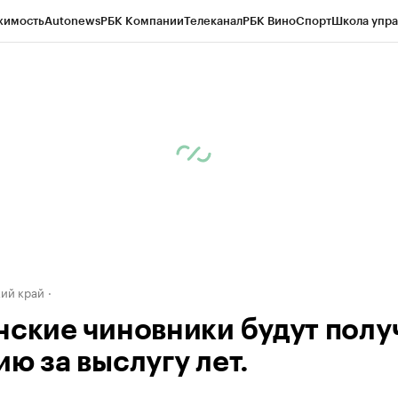
жимость
Autonews
РБК Компании
Телеканал
РБК Вино
Спорт
Школа упра
д
Стиль
Крипто
РБК Бизнес-среда
Дискуссионный клуб
Исследования
К
а контрагентов
Политика
Экономика
Бизнес
Технологии и медиа
Фина
ий край
нские чиновники будут полу
ю за выслугу лет.