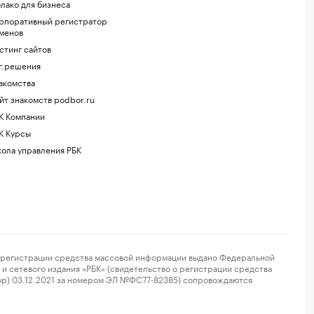
лако для бизнеса
рпоративный регистратор
менов
стинг сайтов
г.решения
акомства
йт знакомств podbor.ru
К Компании
К Курсы
ола управления РБК
регистрации средства массовой информации выдано Федеральной
и сетевого издания «РБК» (свидетельство о регистрации средства
ор) 03.12.2021 за номером ЭЛ №ФС77-82385) сопровождаются