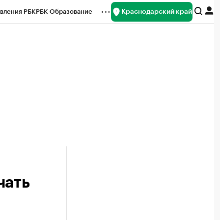
Краснодарский край
вления РБК
РБК Образование
редитные рейтинги
Франшизы
нсы
Рынок наличной валюты
чать