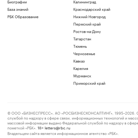
На подлете к Москве сбили три
Биографии
Калининград
беспилотника
База знаний
Краснодарский край
Политика
РБК Образование
Нижний Новгород
В Грузии назвали причину полного
Пермский край
блэкаута в стране
Ростов-на-Дону
Общество
В Германии увидели «сценарий
Татарстан
теракта» в инциденте с дроном в
Тюмень
аэропорту
Черноземье
Политика
Кавказ
Украина признала угрозой
нацбезопасности актрису из сериала
Карелия
«СашаТаня»
Мурманск
Политика
Приморский край
Reuters раскрыл одну из крупнейших
уступок Ирану в конфликте с США
Политика
Загрузить еще
© ООО «БИЗНЕСПРЕСС», АО «РОСБИЗНЕСКОНСАЛТИНГ», 1995–2026. Сообщ
службой по надзору в сфере связи, информационных технологий и масс
массовой информации выдано Федеральной службой по надзору в сфере
пометкой «РБК».
letters@rbc.ru
18+
Владельцем сайта является информационное агентство «РБК».