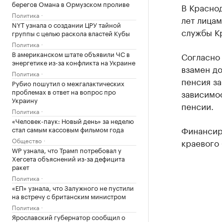
берегов Омана в Ормузском проливе
В Красно
Политика
лет лица
NYT узнала о создании ЦРУ тайной
службы К
группы с целью раскола властей Кубы
Политика
В американском штате объявили ЧС в
Согласно 
энергетике из-за конфликта на Украине
взамен д
Политика
пенсия за
Рубио пошутил о межгалактических
проблемах в ответ на вопрос про
зависимос
Украину
пенсии.
Политика
«Человек-паук: Новый день» за неделю
Финансир
стал самым кассовым фильмом года
Общество
краевого 
WP узнала, что Трамп потребовал у
Хегсета объяснений из-за дефицита
ракет
Политика
«ЕП» узнала, что Залужного не пустили
на встречу с британским министром
Политика
Ярославский губернатор сообщил о