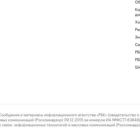
Об
Ко
до
Хо
Ре
Зн
Са
РБ
РБ
Шк
ения и материалы информационного агентства «РБК» (свидетельство о 
овых коммуникаций (Роскомнадзор) 09.12.2015 за номером ИА №ФС77-63848) 
 связи, информационных технологий и массовых коммуникаций (Роскомнадз