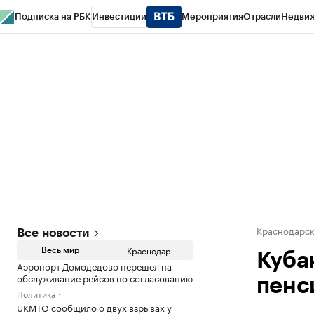
Подписка на РБК
Инвестиции
Мероприятия
Отрасли
Недви
РБК Курсы
РБК Life
Тренды
Визионеры
Национальные проекты
Горо
Газета
Спецпроекты СПб
Конференции СПб
Спецпроекты
Проверк
Краснодарск
Все новости
Краснодар
Весь мир
Куба
Аэропорт Домодедово перешел на
обслуживание рейсов по согласованию
пенси
Политика
UKMTO сообщило о двух взрывах у