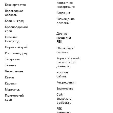
Контактная
Башкортостан
информация
Вологодская
Редакция
область
Размещение
Калининград
рекламы
Краснодарский
край
Другие
Нижний
продукты
Новгород
РБК
Пермский край
Облако для
бизнеса
Ростов-на-Дону
Корпоративный
Татарстан
регистратор
Тюмень
доменов
Черноземье
Хостинг
сайтов
Кавказ
Рег.решения
Карелия
Знакомства
Мурманск
Сайт
Приморский
знакомств
край
podbor.ru
РБК
Компании