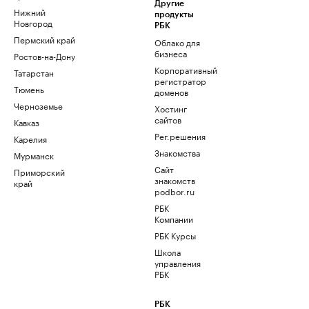
Другие
Нижний
продукты
Новгород
РБК
Пермский край
Облако для
бизнеса
Ростов-на-Дону
Корпоративный
Татарстан
регистратор
Тюмень
доменов
Черноземье
Хостинг
сайтов
Кавказ
Рег.решения
Карелия
Знакомства
Мурманск
Сайт
Приморский
знакомств
край
podbor.ru
РБК
Компании
РБК Курсы
Школа
управления
РБК
РБК