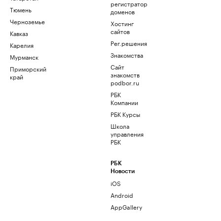
регистратор
Тюмень
доменов
Черноземье
Хостинг
сайтов
Кавказ
Рег.решения
Карелия
Знакомства
Мурманск
Сайт
Приморский
знакомств
край
podbor.ru
РБК
Компании
РБК Курсы
Школа
управления
РБК
РБК
Новости
iOS
Android
AppGallery