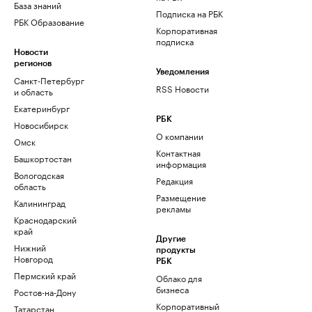
База знаний
Подписка на РБК
РБК Образование
Корпоративная
подписка
Новости
регионов
Уведомления
Санкт-Петербург
RSS Новости
и область
Екатеринбург
РБК
Новосибирск
О компании
Омск
Контактная
Башкортостан
информация
Вологодская
Редакция
область
Размещение
Калининград
рекламы
Краснодарский
край
Другие
Нижний
продукты
Новгород
РБК
Пермский край
Облако для
бизнеса
Ростов-на-Дону
Корпоративный
Татарстан