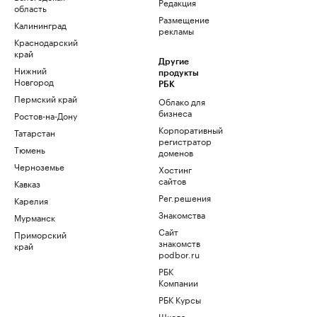
Редакция
область
Размещение
Калининград
рекламы
Краснодарский
край
Другие
Нижний
продукты
Новгород
РБК
Пермский край
Облако для
бизнеса
Ростов-на-Дону
Корпоративный
Татарстан
регистратор
Тюмень
доменов
Черноземье
Хостинг
сайтов
Кавказ
Рег.решения
Карелия
Знакомства
Мурманск
Сайт
Приморский
знакомств
край
podbor.ru
РБК
Компании
РБК Курсы
Школа