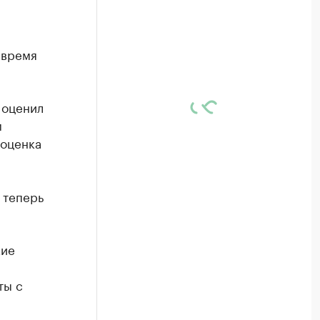
 время
 оценил
м
 оценка
 теперь
кие
ты с