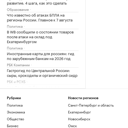
развитие. 4 шага, как это сделать
Образование
Что известно об атаках БПЛА на
регионы России. Главное к 7 августа
Политика
В WB сообщили о состоянии товаров
после атаки на склад под
Екатеринбургом
Политика
Иностранные карты для россиян: гид
по зарубежным банкам на 2026 год
РБК Компании
Гастрогид по Центральной России:
сыры, крокодилы и органический сидр
РБК и РСХБ
Над Доном, Кубанью и другими
регионами РФ сбили более 200 БПЛА
Рубрики
Новости регионов
Краснодарский край
Политика
Санкт-Петербург и область
Эксперты объяснили, почему жилье для
Экономика
Екатеринбург
студентов надо было искать «вчера»
Общество
Новосибирск
РАДИО
Бизнес
Омск
Недвижимость