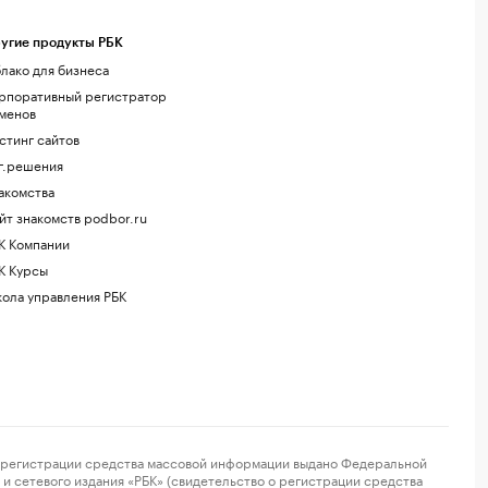
угие продукты РБК
лако для бизнеса
рпоративный регистратор
менов
стинг сайтов
г.решения
акомства
йт знакомств podbor.ru
К Компании
К Курсы
ола управления РБК
регистрации средства массовой информации выдано Федеральной
и сетевого издания «РБК» (свидетельство о регистрации средства