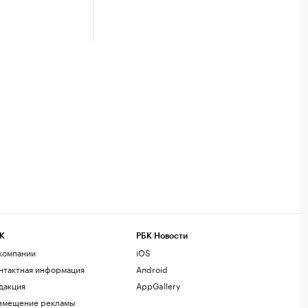
К
РБК Новости
компании
iOS
нтактная информация
Android
дакция
AppGallery
змещение рекламы