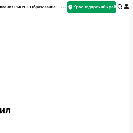
Краснодарский край
вления РБК
РБК Образование
редитные рейтинги
Франшизы
нсы
Рынок наличной валюты
нил