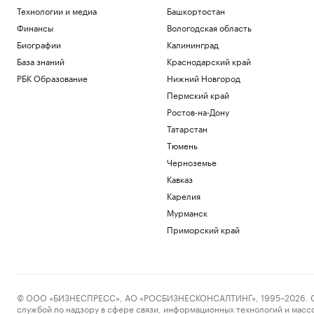
Пашинян заявил о понимании
Технологии и медиа
Башкортостан
невозможности членства сразу в ЕС и
Финансы
Вологодская область
ЕАЭС
Биографии
Калининград
Политика
База знаний
Краснодарский край
Иран предложил запретить проход
судов США через Ормузский пролив
РБК Образование
Нижний Новгород
Политика
Пермский край
Корпоративный налог в ОАЭ: как не
Ростов-на-Дону
повторить фатальные ошибки 2025
года
Татарстан
Подписка на РБК
Тюмень
Инвесторы вложили рекордные ₽33,7
Черноземье
млрд в фонды денежного рынка в июле
Кавказ
Инвестиции
Карелия
В результате нападений на
криптоинвесторов украдено $30 млн с
Мурманск
начала года
Приморский край
Крипто
Загрузить еще
© ООО «БИЗНЕСПРЕСС», АО «РОСБИЗНЕСКОНСАЛТИНГ», 1995–2026. Сообщ
службой по надзору в сфере связи, информационных технологий и масс