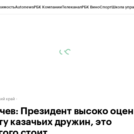
жимость
Autonews
РБК Компании
Телеканал
РБК Вино
Спорт
Школа упра
д
Стиль
Крипто
РБК Бизнес-среда
Дискуссионный клуб
Исследования
К
а контрагентов
Политика
Экономика
Бизнес
Технологии и медиа
Фина
ий край
ачев: Президент высоко оце
ту казачьих дружин, это
ого стоит.