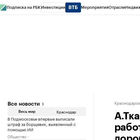
Подписка на РБК
Инвестиции
Мероприятия
Отрасли
Недви
РБК Курсы
РБК Life
Тренды
Визионеры
Национальные проекты
Горо
Газета
Спецпроекты СПб
Конференции СПб
Спецпроекты
Проверк
Краснодарск
Все новости
Краснодар
Весь мир
А.Тк
В Подмосковье впервые выписали
штраф за борщевик, выявленный с
рабо
помощью ИИ
Общество
дорог