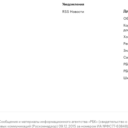
Уведомления
RSS Новости
Др
Об
Ко
до
Хо
Ре
Зн
Са
РБ
РБ
Шк
ения и материалы информационного агентства «РБК» (свидетельство о 
овых коммуникаций (Роскомнадзор) 09.12.2015 за номером ИА №ФС77-63848) 