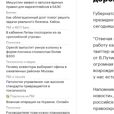
Мишустин заявил о запуске единых
правил для маркетплейсов в ЕАЭС
Бизнес
Губернат
Как облигационный долг помог решить
президент
задачи реального бизнеса. Кейсы
сегодняш
РБК и МСП Банк
В кабмине Литвы поспорили из-за
«российской угрозы»
"Отвечая 
Политика
работу ка
OpenAI выпустит умную колонку в
твиттер-а
форме пончика стоимостью более
$300
от В.Пути
Технологии и медиа
огромная 
Почему инвесторы выбирают офисы в
возрожден
оживленных районах Москвы
у нас ест
РБК и Upside
Патология управления: как высокие
стандарты превращаются в
Напомним
токсичность
новости»,
Подписка на РБК
российско
Военная операция на Украине. Онлайн
правоохр
Политика
Руководителю тоже нужно планировать