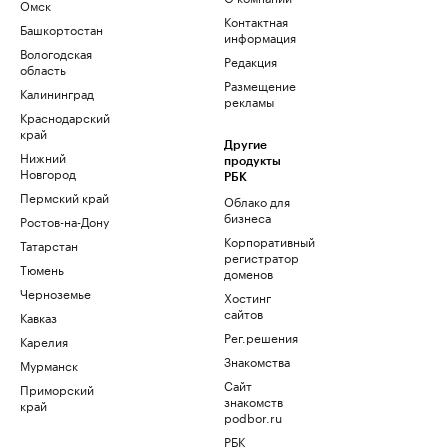
Омск
Контактная
Башкортостан
информация
Вологодская
Редакция
область
Размещение
Калининград
рекламы
Краснодарский
край
Другие
Нижний
продукты
Новгород
РБК
Пермский край
Облако для
бизнеса
Ростов-на-Дону
Корпоративный
Татарстан
регистратор
Тюмень
доменов
Черноземье
Хостинг
сайтов
Кавказ
Рег.решения
Карелия
Знакомства
Мурманск
Сайт
Приморский
знакомств
край
podbor.ru
РБК