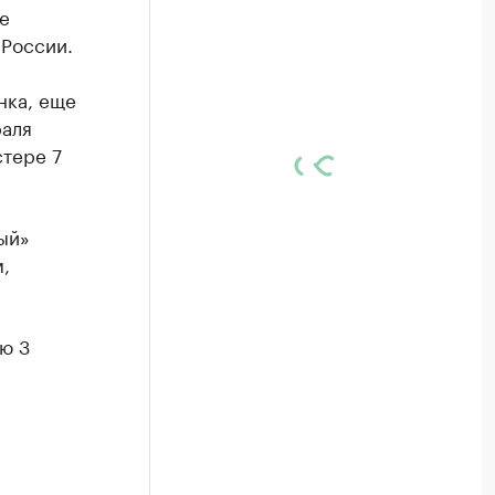
е
 России.
нка, еще
раля
тере 7
ый»
,
ю 3