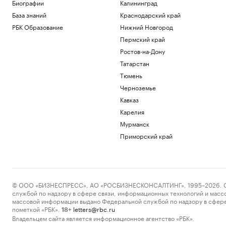
Биографии
Калининград
Технологии и медиа
База знаний
Краснодарский край
Porsche SE призвал Volkswagen
сократить расходы
РБК Образование
Нижний Новгород
Общество
Пермский край
Когда ВС России отменяет наказание
Ростов-на-Дону
для пьяных за рулем. Список
Татарстан
исключений
Тюмень
Авто
Объем параллельного импорта в
Черноземье
Россию сократился на 23% за полгода
Кавказ
Экономика
Карелия
Суд Петербурга вынес приговор экс-
главе НИИ вакцин и сывороток Трухину
Мурманск
Общество
Приморский край
Загрузить еще
© ООО «БИЗНЕСПРЕСС», АО «РОСБИЗНЕСКОНСАЛТИНГ», 1995–2026. Сообщ
службой по надзору в сфере связи, информационных технологий и масс
массовой информации выдано Федеральной службой по надзору в сфере
пометкой «РБК».
letters@rbc.ru
18+
Владельцем сайта является информационное агентство «РБК».