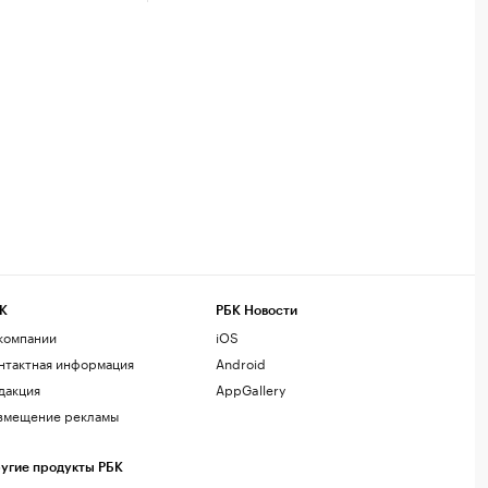
К
РБК Новости
компании
iOS
нтактная информация
Android
дакция
AppGallery
змещение рекламы
угие продукты РБК