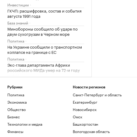
Инвестиции
ГКЧП: расшифровка, состав и события
августа 1991 года
База знаний
Минобороны сообщило об ударе по
двум сухогрузам в Черном море
Политика
На Украине сообщили о транспортном
коллапсе на границе с ЕС
Политика
Экс-глава департамента Африки
российского МИДа умер на 72-м году
жизни
Общество
Bloomberg узнал о росте импорта
Рубрики
Новости регионов
нефти Китаем
Политика
Санкт-Петербург и область
Экономика
Экономика
Екатеринбург
Пентагон опубликовал 16 новых видео
Общество
Новосибирск
с неопознанными летающими
объектами
Бизнес
Омск
Общество
Технологии и медиа
Башкортостан
Трамп заявил, что победитель гонки ИИ
Финансы
Вологодская область
станет лидером