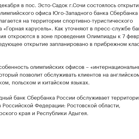
декабря в пос. Эсто-Садок г.Сочи состоялось открыти
олимпийского офиса Юго-Западного банка Сбербанка
лагается на территории спортивно-туристического
 «Горная карусель». Как уточняют в пресс-службе ба
ия откроются в зоне проведения Олимпиады к 7 фев
ледующее открытие запланировано в прибрежном клас
особенность олимпийских офисов – «интернациональн
оторый позволит обслуживать клиентов на английском
ом, польском и китайском языках.
дный банк Сбербанка России обслуживает территори
в Российской Федерации: Ростовской области,
рского края и Республики Адыгея.