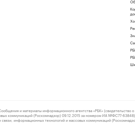
Об
Ко
до
Хо
Ре
Зн
Са
РБ
РБ
Шк
ения и материалы информационного агентства «РБК» (свидетельство о 
овых коммуникаций (Роскомнадзор) 09.12.2015 за номером ИА №ФС77-63848) 
 связи, информационных технологий и массовых коммуникаций (Роскомнадз