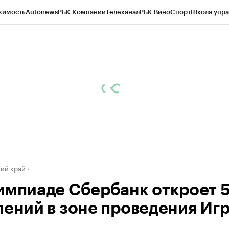
жимость
Autonews
РБК Компании
Телеканал
РБК Вино
Спорт
Школа упра
д
Стиль
Крипто
РБК Бизнес-среда
Дискуссионный клуб
Исследования
К
а контрагентов
Политика
Экономика
Бизнес
Технологии и медиа
Фина
ий край
импиаде Сбербанк откроет 
лений в зоне проведения Игр