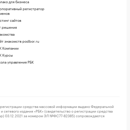
лако для бизнеса
рпоративный регистратор
менов
стинг сайтов
г.решения
акомства
йт знакомств podbor.ru
К Компании
К Курсы
ола управления РБК
регистрации средства массовой информации выдано Федеральной
и сетевого издания «РБК» (свидетельство о регистрации средства
ор) 03.12.2021 за номером ЭЛ №ФС77-82385) сопровождаются