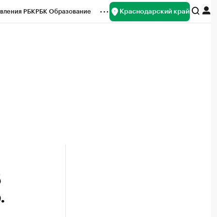
Краснодарский край
вления РБК
РБК Образование
редитные рейтинги
Франшизы
нсы
Рынок наличной валюты
5
.