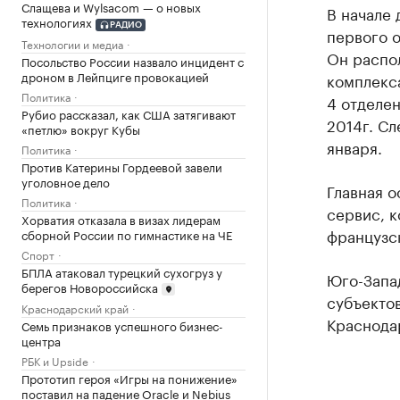
Слащева и Wylsacom — о новых
В начале 
технологиях
РАДИО
первого 
Технологии и медиа
Он распо
Посольство России назвало инцидент с
дроном в Лейпциге провокацией
комплекса
Политика
4 отделен
Рубио рассказал, как США затягивают
2014г. С
«петлю» вокруг Кубы
января.
Политика
Против Катерины Гордеевой завели
уголовное дело
Главная 
Политика
сервис, к
Хорватия отказала в визах лидерам
французск
сборной России по гимнастике на ЧЕ
Спорт
БПЛА атаковал турецкий сухогруз у
Юго-Запа
берегов Новороссийска
субъекто
Краснодарский край
Краснода
Семь признаков успешного бизнес-
центра
РБК и Upside
Прототип героя «Игры на понижение»
поставил на падение Oracle и Nebius