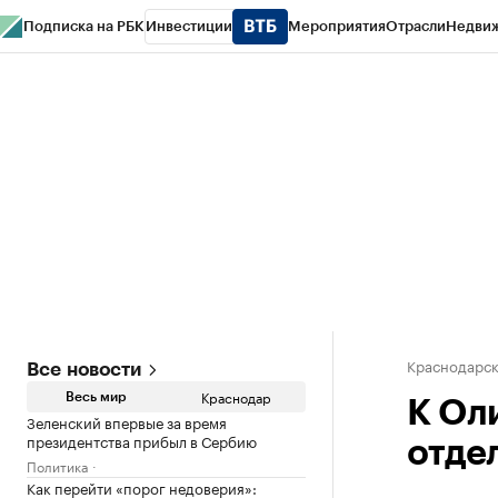
Подписка на РБК
Инвестиции
Мероприятия
Отрасли
Недви
РБК Курсы
РБК Life
Тренды
Визионеры
Национальные проекты
Горо
Газета
Спецпроекты СПб
Конференции СПб
Спецпроекты
Проверк
Краснодарск
Все новости
Краснодар
Весь мир
К Ол
Зеленский впервые за время
президентства прибыл в Сербию
отде
Политика
Как перейти «порог недоверия»: