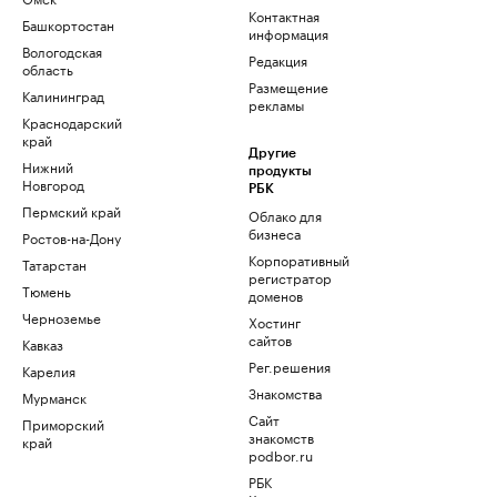
Контактная
Башкортостан
информация
Вологодская
Редакция
область
Размещение
Калининград
рекламы
Краснодарский
край
Другие
Нижний
продукты
Новгород
РБК
Пермский край
Облако для
бизнеса
Ростов-на-Дону
Корпоративный
Татарстан
регистратор
Тюмень
доменов
Черноземье
Хостинг
сайтов
Кавказ
Рег.решения
Карелия
Знакомства
Мурманск
Сайт
Приморский
знакомств
край
podbor.ru
РБК