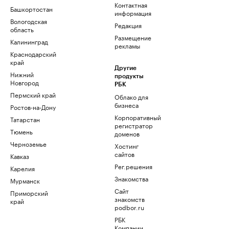
Контактная
Башкортостан
информация
Вологодская
Редакция
область
Размещение
Калининград
рекламы
Краснодарский
край
Другие
Нижний
продукты
Новгород
РБК
Пермский край
Облако для
бизнеса
Ростов-на-Дону
Корпоративный
Татарстан
регистратор
Тюмень
доменов
Черноземье
Хостинг
сайтов
Кавказ
Рег.решения
Карелия
Знакомства
Мурманск
Сайт
Приморский
знакомств
край
podbor.ru
РБК
Компании