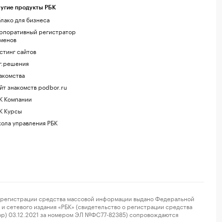
угие продукты РБК
лако для бизнеса
рпоративный регистратор
менов
стинг сайтов
г.решения
акомства
йт знакомств podbor.ru
К Компании
К Курсы
ола управления РБК
регистрации средства массовой информации выдано Федеральной
и сетевого издания «РБК» (свидетельство о регистрации средства
ор) 03.12.2021 за номером ЭЛ №ФС77-82385) сопровождаются