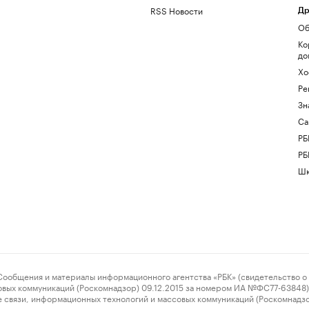
RSS Новости
Др
Об
Ко
до
Хо
Ре
Зн
Са
РБ
РБ
Шк
ения и материалы информационного агентства «РБК» (свидетельство о 
овых коммуникаций (Роскомнадзор) 09.12.2015 за номером ИА №ФС77-63848) 
 связи, информационных технологий и массовых коммуникаций (Роскомнадз