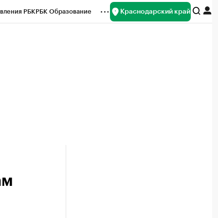
Краснодарский край
вления РБК
РБК Образование
редитные рейтинги
Франшизы
нсы
Рынок наличной валюты
ам