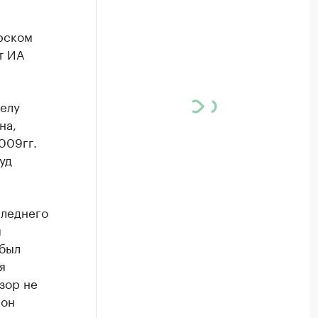
рском
т ИА
делу
на,
009гг.
уд
следнего
я
 был
я
озор не
 он