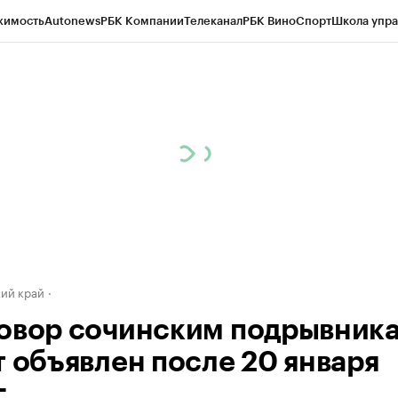
жимость
Autonews
РБК Компании
Телеканал
РБК Вино
Спорт
Школа упра
д
Стиль
Крипто
РБК Бизнес-среда
Дискуссионный клуб
Исследования
К
а контрагентов
Политика
Экономика
Бизнес
Технологии и медиа
Фина
ий край
овор сочинским подрывник
т объявлен после 20 января
.