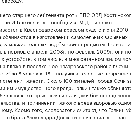
 свободу.
шего старшего лейтенанта роты ППС ОВД Хостинско
Сочи И.Галкина и его сообщника М.Денисенко
ивается в Краснодарском краевом суде с июня 2010г
а обвиняются в изготовлении самодельных взрывных
в, замаскированных под бытовые предметы. По верси
, в период с апреля 2008г. по февраль 2009г. они п
х устройств, в том числе, в многоэтажном жилом дом
на пляже в поселке Лоо Лазаревского района г.Сочи.
огибло 8 человек, 18 – получили телесные поврежде
 степени тяжести. Около 100 жителей города Сочи з
и им имущественного вреда. Галкин также обвиняет
5 человек, которые являлись лицами без определенн
ельства, и причинении тяжкого вреда здоровью одно
ему. Кроме того, следователи считают, что Галкин у
ого брата Александра Дешко и расчленил его тело.