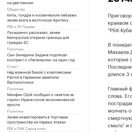
на две пенсии
Общество
Приговор
Киты, тундра и космические пейзажи:
зачем ехать в восточную Арктику
краевом с
РБК и УК Первая
"РБК-Куба
Лукашенко рассказал, зачем
Белоруссия открыла границы для
граждан ЕС
В понедел
Политика
Михаила 
Сын Зинедина Зидана подписал
которые о
контракт с «Леганесом» на один год
Последнем
Спорт
Над военной базой с комплексами
длился 3 
Patriot в Германии заметили
беспилотники
Главный ф
Политика
Минфин США сообщил о «взятом за
слова. Е
горло» Иране после экономической
пострадав
ярости
молчать о
Политика
Зачем инвестировать в торговые
смертную 
пространства на первых этажах
смыть" и 
РБК и ПИК Серия плюс