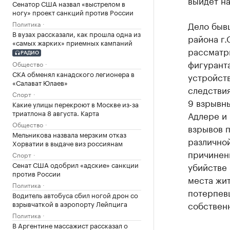
выйдет на
Сенатор США назвал «выстрелом в
ногу» проект санкций против России
Политика
Дело быв
В вузах рассказали, как прошла одна из
района г.
«самых жарких» приемных кампаний
рассматр
РАДИО
фигурант
Общество
СКА обменял канадского легионера в
устройст
«Салават Юлаев»
следствия
Спорт
9 взрывны
Какие улицы перекроют в Москве из-за
триатлона 8 августа. Карта
Адлере и 
Общество
взрывов п
Мельникова назвала мерзким отказ
различной
Хорватии в выдаче виз россиянам
причинени
Спорт
Сенат США одобрил «адские» санкции
убийстве 
против России
места жит
Политика
потерпевш
Водитель автобуса сбил ногой дрон со
взрывчаткой в аэропорту Лейпцига
собственн
Политика
В Аргентине массажист рассказал о