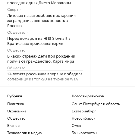
последних днях Диего Марадоны
Спорт
Литовец на автомобиле протаранил
заграждения, пытаясь попасть в
Россию
Общество
Перед пожаром на НПЗ Slovnaft в
Братиславе произошел взрыв
Общество
В каких странах дети при рождении
получают гражданство. Карта мира
Общество
19-летняя россиянка впервые победила
соперницу из топ-20 на турнире WTA
Спорт
Загрузить еще
Рубрики
Новости регионов
Политика
Санкт-Петербург и область
Экономика
Екатеринбург
Общество
Новосибирск
Бизнес
Омск
Технологии и медиа
Башкортостан