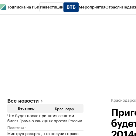
Подписка на РБК
Инвестиции
Мероприятия
Отрасли
Недви
РБК Курсы
РБК Life
Тренды
Визионеры
Национальные проекты
Горо
Газета
Спецпроекты СПб
Конференции СПб
Спецпроекты
Проверк
Краснодарск
Все новости
Краснодар
Весь мир
Приг
Что будет после принятия сенатом
билля Грэма о санкциях против России
буде
Политика
Минтруд раскрыл, кто получит право
2014г