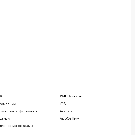
К
РБК Новости
компании
iOS
нтактная информация
Android
дакция
AppGallery
змещение рекламы