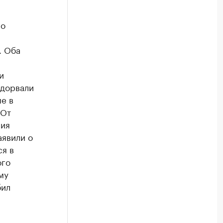
го
. Оба
и
одорвали
е в
 От
ния
аявили о
ся в
ого
му
бил