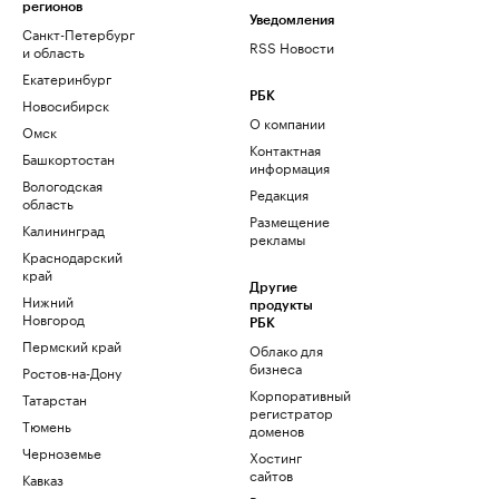
регионов
Уведомления
Санкт-Петербург
RSS Новости
и область
Екатеринбург
РБК
Новосибирск
О компании
Омск
Контактная
Башкортостан
информация
Вологодская
Редакция
область
Размещение
Калининград
рекламы
Краснодарский
край
Другие
Нижний
продукты
Новгород
РБК
Пермский край
Облако для
бизнеса
Ростов-на-Дону
Корпоративный
Татарстан
регистратор
Тюмень
доменов
Черноземье
Хостинг
сайтов
Кавказ