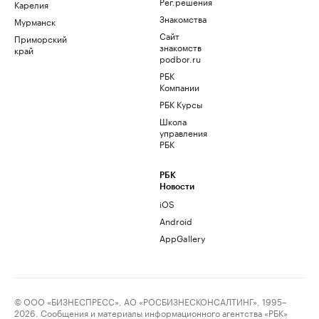
Рег.решения
Карелия
Знакомства
Мурманск
Сайт
Приморский
знакомств
край
podbor.ru
РБК
Компании
РБК Курсы
Школа
управления
РБК
РБК
Новости
iOS
Android
AppGallery
© ООО «БИЗНЕСПРЕСС», АО «РОСБИЗНЕСКОНСАЛТИНГ», 1995–
2026. Сообщения и материалы информационного агентства «РБК»