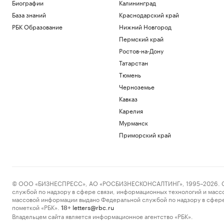
Спорт
Биографии
Калининград
Силы ПВО сбили 75 БПЛА над
База знаний
Краснодарский край
регионами России за 12 часов
РБК Образование
Нижний Новгород
Политика
Пермский край
Погранслужба Финляндии пресекла
канал нелегальной миграции из
Ростов-на-Дону
Прибалтики
Татарстан
Общество
Тюмень
Главное за неделю за 3 минуты.
Черноземье
Видеоитоги РБК
Подписка на РБК
Кавказ
Что будет после принятия сенатом
Карелия
билля Грэма о санкциях против России
Мурманск
Политика
Приморский край
Минтруд раскрыл, кто получит право
на две пенсии
Общество
Загрузить еще
© ООО «БИЗНЕСПРЕСС», АО «РОСБИЗНЕСКОНСАЛТИНГ», 1995–2026. Сообщ
службой по надзору в сфере связи, информационных технологий и масс
массовой информации выдано Федеральной службой по надзору в сфере
пометкой «РБК».
letters@rbc.ru
18+
Владельцем сайта является информационное агентство «РБК».