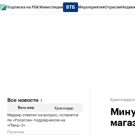
Подписка на РБК
Инвестиции
Мероприятия
Отрасли
Недви
РБК Курсы
РБК Life
Тренды
Визионеры
Национальные проекты
Горо
Газета
Спецпроекты СПб
Конференции СПб
Спецпроекты
Проверк
Краснодарск
Все новости
Краснодар
Весь мир
Мину
Мадьяр ответил на вопрос, останется
ли «Росатом» подрядчиком на
мага
«Пакш-2»
Политика