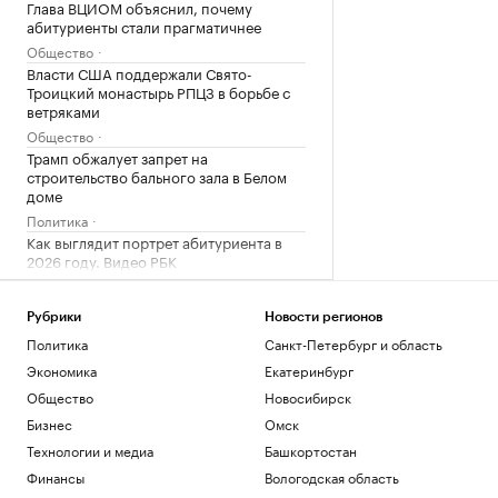
Глава ВЦИОМ объяснил, почему
абитуриенты стали прагматичнее
Общество
Власти США поддержали Свято-
Троицкий монастырь РПЦЗ в борьбе с
ветряками
Общество
Трамп обжалует запрет на
строительство бального зала в Белом
доме
Политика
Как выглядит портрет абитуриента в
2026 году. Видео РБК
Общество
В США рассказали, как помогли
Рубрики
Новости регионов
снарядам из Сербии попасть на
Политика
Санкт-Петербург и область
Украину
Политика
Экономика
Екатеринбург
Будущее Ходынского поля: от пашни и
Общество
Новосибирск
аэродрома до города в городе
Бизнес
Омск
РБК и Stone
Технологии и медиа
Башкортостан
Звезда НБА избежал наказания за
незаконное ношение оружия
Финансы
Вологодская область