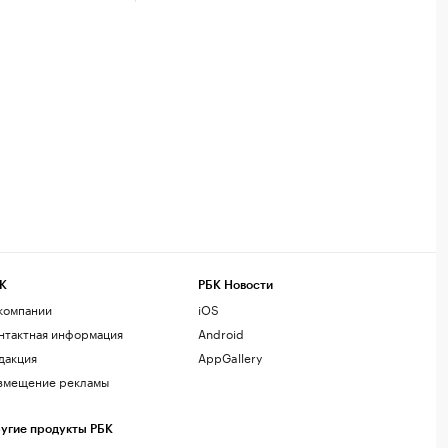
К
РБК Новости
компании
iOS
нтактная информация
Android
дакция
AppGallery
змещение рекламы
угие продукты РБК