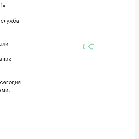
01»
-служба
ыли
вших
 сегодня
ами.