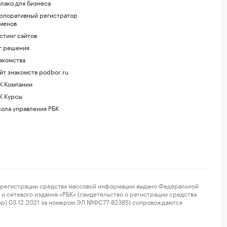
лако для бизнеса
рпоративный регистратор
менов
стинг сайтов
г.решения
акомства
йт знакомств podbor.ru
К Компании
К Курсы
ола управления РБК
регистрации средства массовой информации выдано Федеральной
и сетевого издания «РБК» (свидетельство о регистрации средства
ор) 03.12.2021 за номером ЭЛ №ФС77-82385) сопровождаются