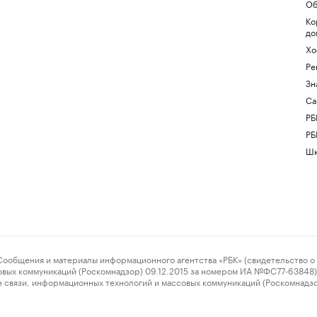
Об
Ко
до
Хо
Ре
Зн
Са
РБ
РБ
Шк
ения и материалы информационного агентства «РБК» (свидетельство о 
овых коммуникаций (Роскомнадзор) 09.12.2015 за номером ИА №ФС77-63848) 
 связи, информационных технологий и массовых коммуникаций (Роскомнадз