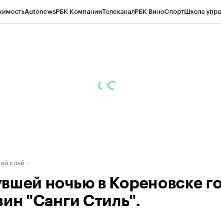
жимость
Autonews
РБК Компании
Телеканал
РБК Вино
Спорт
Школа упра
д
Стиль
Крипто
РБК Бизнес-среда
Дискуссионный клуб
Исследования
К
а контрагентов
Политика
Экономика
Бизнес
Технологии и медиа
Фина
ий край
вшей ночью в Кореновске г
зин "Санги Стиль".