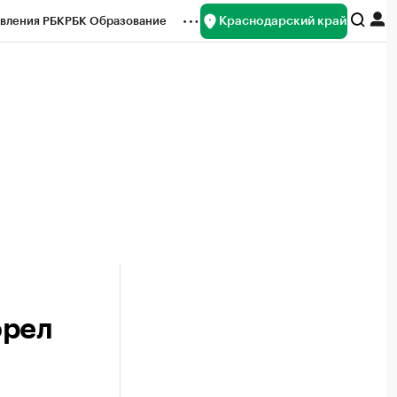
Краснодарский край
вления РБК
РБК Образование
редитные рейтинги
Франшизы
нсы
Рынок наличной валюты
орел