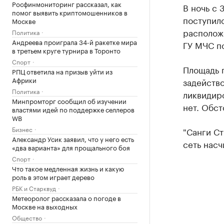
Росфинмониторинг рассказал, как
В ночь с 
помог выявить криптомошенников в
поступило
Москве
располож
Политика
Андреева проиграла 34-й ракетке мира
ГУ МЧС п
в третьем круге турнира в Торонто
Спорт
Площадь п
РПЦ ответила на призыв уйти из
Африки
задейство
Политика
ликвидиро
Минпромторг сообщил об изучении
нет. Обст
властями идей по поддержке селлеров
WB
Бизнес
"Санги Ст
Александр Усик заявил, что у него есть
сеть насч
«два варианта» для прощального боя
Спорт
Что такое медленная жизнь и какую
роль в этом играет дерево
РБК и Старквуд
Метеоролог рассказала о погоде в
Москве на выходных
Общество