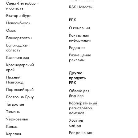
Санкт-Петербург
RSS Новости
и область
Екатеринбург
РБК
Новосибирск
О компании
Омск
Контактная
Башкортостан
информация
Вологодская
Редакция
область
Размещение
Калининград
рекламы
Краснодарский
край
Другие
Нижний
продукты
Новгород
РБК
Пермский край
Облако для
бизнеса
Ростов-на-Дону
Корпоративный
Татарстан
регистратор
Тюмень
доменов
Черноземье
Хостинг
сайтов
Кавказ
Рег.решения
Карелия