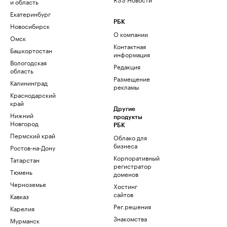
и область
Екатеринбург
РБК
Новосибирск
О компании
Омск
Контактная
Башкортостан
информация
Вологодская
Редакция
область
Размещение
Калининград
рекламы
Краснодарский
край
Другие
Нижний
продукты
Новгород
РБК
Пермский край
Облако для
бизнеса
Ростов-на-Дону
Корпоративный
Татарстан
регистратор
Тюмень
доменов
Черноземье
Хостинг
сайтов
Кавказ
Рег.решения
Карелия
Знакомства
Мурманск