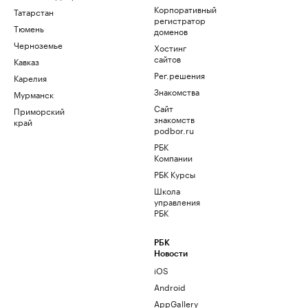
Корпоративный
Татарстан
регистратор
Тюмень
доменов
Черноземье
Хостинг
сайтов
Кавказ
Рег.решения
Карелия
Знакомства
Мурманск
Сайт
Приморский
знакомств
край
podbor.ru
РБК
Компании
РБК Курсы
Школа
управления
РБК
РБК
Новости
iOS
Android
AppGallery