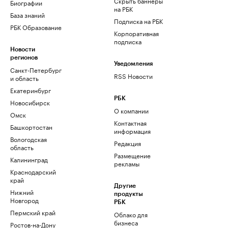
Скрыть баннеры
Биографии
на РБК
База знаний
Подписка на РБК
РБК Образование
Корпоративная
подписка
Новости
регионов
Уведомления
Санкт-Петербург
RSS Новости
и область
Екатеринбург
РБК
Новосибирск
О компании
Омск
Контактная
Башкортостан
информация
Вологодская
Редакция
область
Размещение
Калининград
рекламы
Краснодарский
край
Другие
Нижний
продукты
Новгород
РБК
Пермский край
Облако для
бизнеса
Ростов-на-Дону