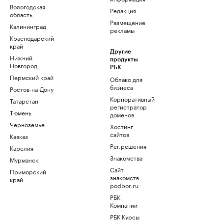
Вологодская
Редакция
область
Размещение
Калининград
рекламы
Краснодарский
край
Другие
Нижний
продукты
Новгород
РБК
Пермский край
Облако для
бизнеса
Ростов-на-Дону
Корпоративный
Татарстан
регистратор
Тюмень
доменов
Черноземье
Хостинг
сайтов
Кавказ
Рег.решения
Карелия
Знакомства
Мурманск
Сайт
Приморский
знакомств
край
podbor.ru
РБК
Компании
РБК Курсы