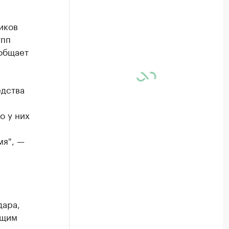
иков
упп
общает
едства
и
о у них
мя", —
дара,
ющим