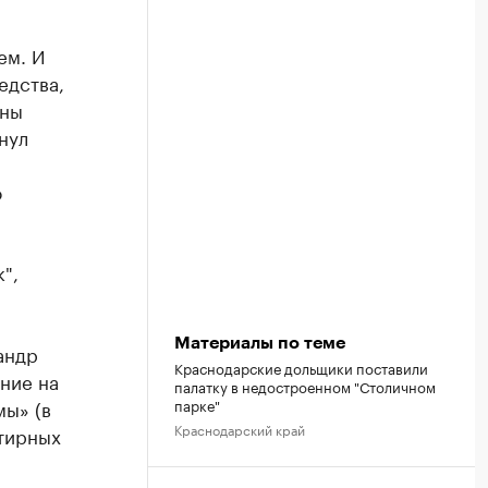
ем. И
едства,
жны
нул
о
",
Материалы по теме
андр
Краснодарские дольщики поставили
ние на
палатку в недостроенном "Столичном
мы» (в
парке"
Краснодарский край
ртирных