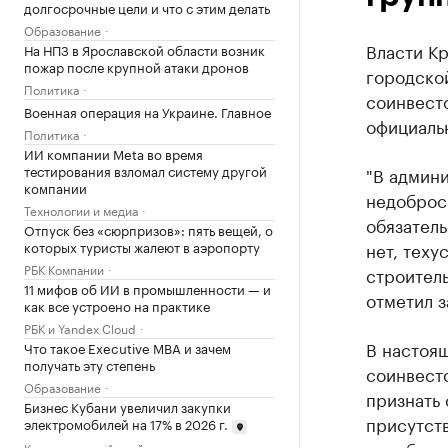
долгосрочные цели и что с этим делать
Образование
Власти Кр
На НПЗ в Ярославской области возник
пожар после крупной атаки дронов
городско
Политика
соинвест
Военная операция на Украине. Главное
официаль
Политика
ИИ компании Meta во время
тестирования взломал систему другой
"В админи
компании
недоброс
Технологии и медиа
обязатель
Отпуск без «сюрпризов»: пять вещей, о
которых туристы жалеют в аэропорту
нет, теху
РБК Компании
строитель
11 мифов об ИИ в промышленности — и
отметил 
как все устроено на практике
РБК и Yandex Cloud
В настоя
Что такое Executive MBA и зачем
получать эту степень
соинвесто
Образование
признать 
Бизнес Кубани увеличил закупки
присутст
электромобилей на 17% в 2026 г.
Краснодарский край