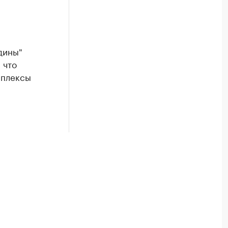
дины"
 что
мплексы