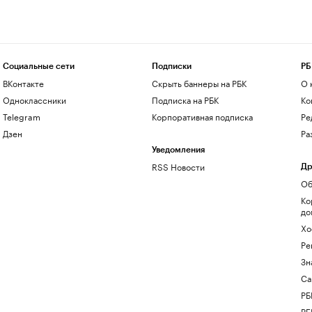
Социальные сети
Подписки
РБ
ВКонтакте
Скрыть баннеры на РБК
О 
Одноклассники
Подписка на РБК
Ко
Telegram
Корпоративная подписка
Ре
Дзен
Ра
Уведомления
RSS Новости
Др
Об
Ко
до
Хо
Ре
Зн
Са
РБ
РБ