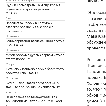
службам 
Суды и новые траты. Чем еще грозит
водителям запрет сверхвыплат по
"Эта боль
ОСАГО
главный в
Авто
Посольство России в Колумбии
чтобы мо
отвергло обвинения в вербовке
сказать п
наемников
глава Кр
Политика
Великобритания ввела санкции против
обсужден
Озон Банка
провести
Политика
Месси оформил дубль в первом матче в
Речь идет
старте после ЧМ
Спорт
"Родной к
Китайский юань обеспечил более трети
Напомним,
расчетов клиентов А7
порядка 9
Отрасли
Холодняк
Биткоин попытался преодолеть $65
тыс. Что произошло на крипторынке
то, что "
Крипто
обход ФЗ-
Не яблоко, а предсказуемость: как
домов"). 
технологии меняют рынок Fresh Food
Тренды