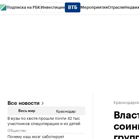
Подписка на РБК
Инвестиции
Мероприятия
Отрасли
Недви
РБК Курсы
РБК Life
Тренды
Визионеры
Национальные проекты
Горо
Газета
Спецпроекты СПб
Конференции СПб
Спецпроекты
Проверк
Краснодарск
Все новости
Краснодар
Весь мир
Влас
В вузы по квоте прошли почти 42 тыс
участников спецоперации и их детей
соин
Общество
Почему наш мозг саботирует
груп