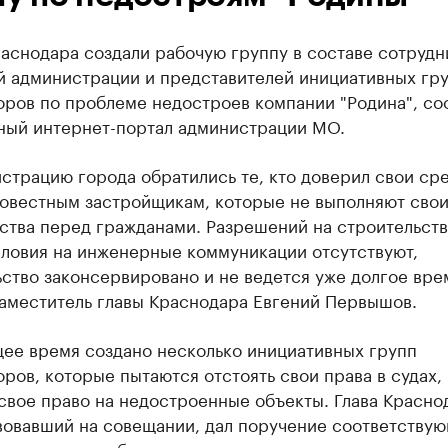
аснодара создали рабочую группу в составе сотрудн
й администрации и представителей инициативных гр
оров по проблеме недостроев компании "Родина", со
ный интернет-портал администрации МО.
страцию города обратились те, кто доверил свои ср
овестным застройщикам, которые не выполняют сво
ства перед гражданами. Разрешений на строительств
словия на инженерные коммуникации отсутствуют,
ство законсервировано и не ведется уже долгое вре
заместитель главы Краснодара Евгений Первышов.
щее время создано несколько инициативных групп
ров, которые пытаются отстоять свои права в судах,
свое право на недостроенные объекты. Глава Красно
вовавший на совещании, дал поручение соответству