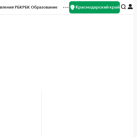
Краснодарский край
вления РБК
РБК Образование
редитные рейтинги
Франшизы
нсы
Рынок наличной валюты