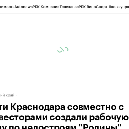
жимость
Autonews
РБК Компании
Телеканал
РБК Вино
Спорт
Школа упра
д
Стиль
Крипто
РБК Бизнес-среда
Дискуссионный клуб
Исследования
К
а контрагентов
Политика
Экономика
Бизнес
Технологии и медиа
Фина
ий край
ти Краснодара совместно с
весторами создали рабочую
пу по недостроям "Родины"