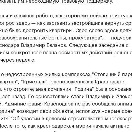
оказать им необходимую правовую поддержку.
шая и сложная работа, к которой мы сейчас приступа
опрос здесь — как заставить застройщика вернуть ср
жно было достроить квартиры. Свое слово здесь дол
равоохранительные органы, прокуратура", — подчерк
аснодара Владимир Евланов. Следующее заседание с
ием конкретного плана совместных действий решен
 через неделю.
 о недостроенных жилых комплексах "Столичный парк
вартал", "Кристалл", расположенных в Краснодаре.
 что строительная компания "Родина" была основана
 лет назад. Ее основателями стали Владимир и Алекс
и. Администрация Краснодара не раз сообщала внима
Родина" возводит свои объекты, используя «серые схе
214 "Об участии в долевом строительстве многоква
После того, как краснодарская мэрия начала активно