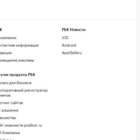
К
РБК Новости
компании
iOS
нтактная информация
Android
дакция
AppGallery
змещение рекламы
угие продукты РБК
лако для бизнеса
рпоративный регистратор
менов
стинг сайтов
г.решения
акомства
йт знакомств podbor.ru
К Компании
К Курсы