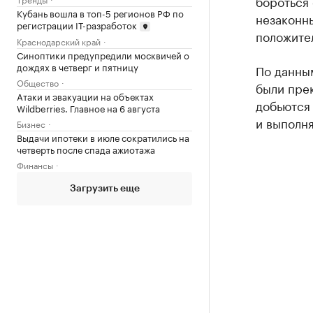
бороться 
Кубань вошла в топ-5 регионов РФ по
незаконн
регистрации IТ-разработок
положите
Краснодарский край
Синоптики предупредили москвичей о
дождях в четверг и пятницу
По данны
Общество
были прек
Атаки и эвакуации на объектах
добьются
Wildberries. Главное на 6 августа
и выполня
Бизнес
Выдачи ипотеки в июле сократились на
четверть после спада ажиотажа
Финансы
Загрузить еще