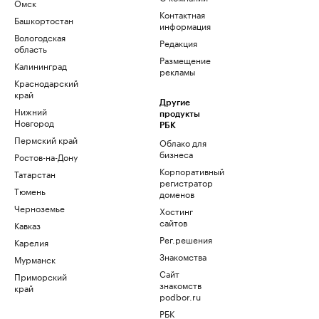
Омск
Контактная
Башкортостан
информация
Вологодская
Редакция
область
Размещение
Калининград
рекламы
Краснодарский
край
Другие
Нижний
продукты
Новгород
РБК
Пермский край
Облако для
бизнеса
Ростов-на-Дону
Корпоративный
Татарстан
регистратор
Тюмень
доменов
Черноземье
Хостинг
сайтов
Кавказ
Рег.решения
Карелия
Знакомства
Мурманск
Сайт
Приморский
знакомств
край
podbor.ru
РБК