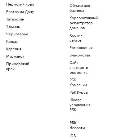
Пермский край
Облако для
бизнеса
Ростов-на-Дону
Корпоративный
Татарстан
регистратор
Тюмень
доменов
Черноземье
Хостинг
сайтов
Кавказ
Рег.решения
Карелия
Знакомства
Мурманск
Сайт
Приморский
знакомств
край
podbor.ru
РБК
Компании
РБК Курсы
Школа
управления
РБК
РБК
Новости
iOS