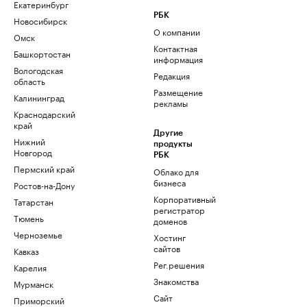
Екатеринбург
РБК
Новосибирск
О компании
Омск
Контактная
Башкортостан
информация
Вологодская
Редакция
область
Размещение
Калининград
рекламы
Краснодарский
край
Другие
Нижний
продукты
Новгород
РБК
Пермский край
Облако для
бизнеса
Ростов-на-Дону
Корпоративный
Татарстан
регистратор
Тюмень
доменов
Черноземье
Хостинг
сайтов
Кавказ
Рег.решения
Карелия
Знакомства
Мурманск
Сайт
Приморский