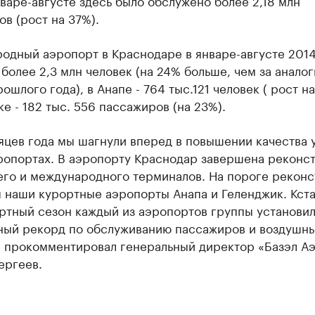
нваре-августе здесь было обслужено более 2,18 млн
в (рост на 37%).
одный аэропорт в Краснодаре в январе-августе 2014
более 2,3 млн человек (на 24% больше, чем за анало
ошлого года), в Анапе - 764 тыс.121 человек ( рост на
е - 182 тыс. 556 пассажиров (на 23%).
яцев года мы шагнули вперед в повышении качества у
ропортах. В аэропорту Краснодар завершена реконс
его и международного терминалов. На пороге рекон
 наши курортные аэропорты Анапа и Геленджик. Кста
ртный сезон каждый из аэропортов группы установил
ный рекорд по обслуживанию пассажиров и воздушны
 - прокомментировал генеральный директор «Базэл А
ергеев.