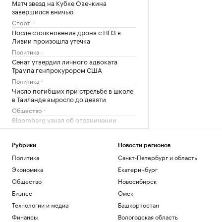
Матч звезд на Кубке Овечкина
завершился вничью
Спорт
После столкновения дрона с НПЗ в
Ливии произошла утечка
Политика
Сенат утвердил личного адвоката
Трампа генпрокурором США
Политика
Число погибших при стрельбе в школе
в Таиланде выросло до девяти
Общество
Bloomberg узнал об ограничении
Турцией прохода судов в Черном море
Политика
Рубрики
Новости регионов
Политика
Санкт-Петербург и область
Загрузить еще
Экономика
Екатеринбург
Общество
Новосибирск
Бизнес
Омск
Технологии и медиа
Башкортостан
Финансы
Вологодская область