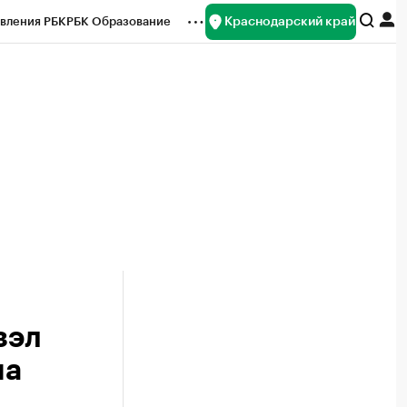
Краснодарский край
вления РБК
РБК Образование
редитные рейтинги
Франшизы
нсы
Рынок наличной валюты
зэл
на