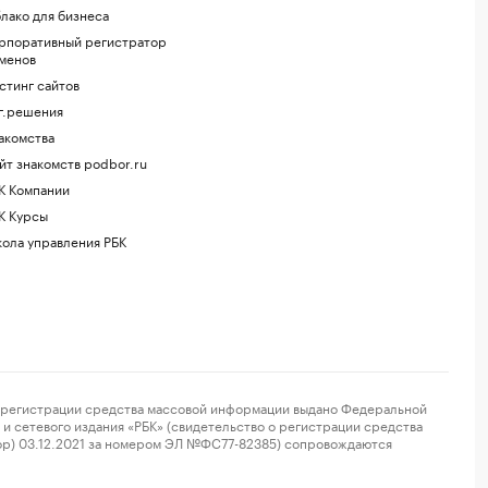
лако для бизнеса
рпоративный регистратор
менов
стинг сайтов
г.решения
акомства
йт знакомств podbor.ru
К Компании
К Курсы
ола управления РБК
регистрации средства массовой информации выдано Федеральной
и сетевого издания «РБК» (свидетельство о регистрации средства
ор) 03.12.2021 за номером ЭЛ №ФС77-82385) сопровождаются