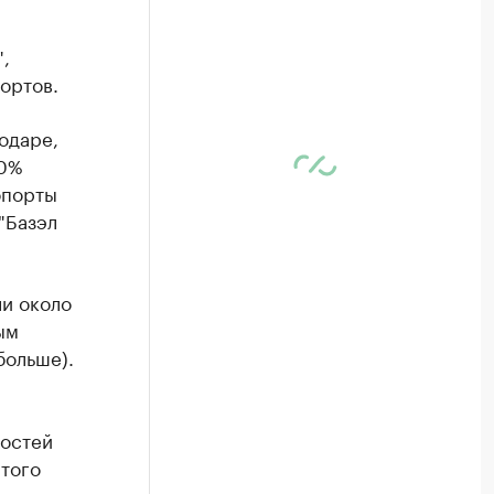
,
ортов.
одаре,
30%
опорты
"Базэл
ли около
ым
больше).
гостей
того