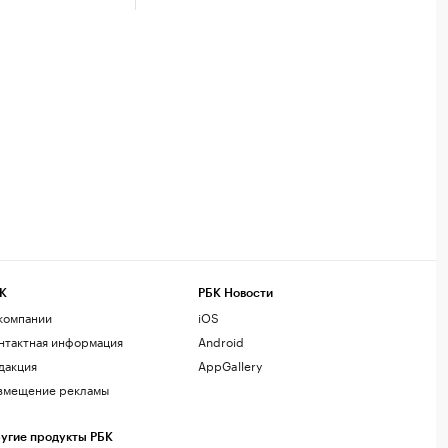
К
РБК Новости
компании
iOS
нтактная информация
Android
дакция
AppGallery
змещение рекламы
угие продукты РБК