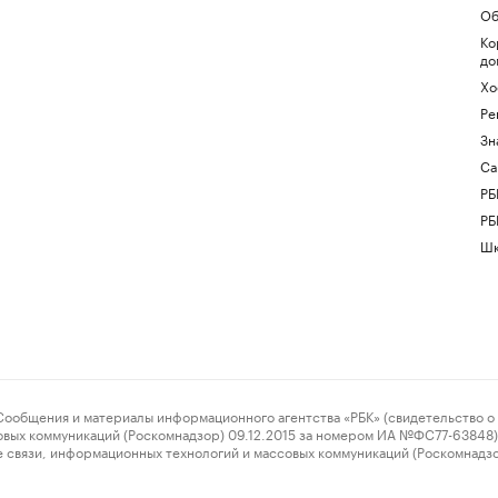
Об
Ко
до
Хо
Ре
Зн
Са
РБ
РБ
Шк
ения и материалы информационного агентства «РБК» (свидетельство о 
овых коммуникаций (Роскомнадзор) 09.12.2015 за номером ИА №ФС77-63848) 
 связи, информационных технологий и массовых коммуникаций (Роскомнадз