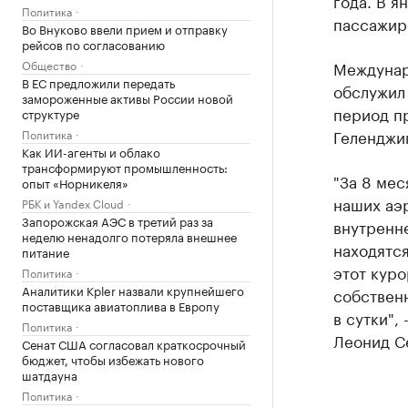
года. В я
Политика
пассажиро
Во Внуково ввели прием и отправку
рейсов по согласованию
Общество
Междунар
В ЕС предложили передать
обслужил 
замороженные активы России новой
период пр
структуре
Геленджик
Политика
Как ИИ-агенты и облако
трансформируют промышленность:
"За 8 мес
опыт «Норникеля»
наших аэ
РБК и Yandex Cloud
Запорожская АЭС в третий раз за
внутренн
неделю ненадолго потеряла внешнее
находятся
питание
этот куро
Политика
Аналитики Kpler назвали крупнейшего
собствен
поставщика авиатоплива в Европу
в сутки",
Политика
Леонид С
Сенат США согласовал краткосрочный
бюджет, чтобы избежать нового
шатдауна
Политика