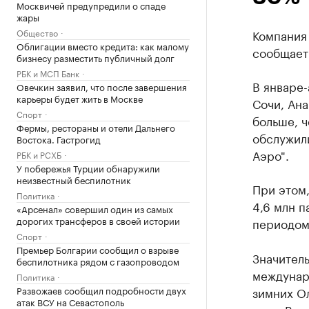
Москвичей предупредили о спаде
жары
Общество
Компания 
Облигации вместо кредита: как малому
сообщает 
бизнесу разместить публичный долг
РБК и МСП Банк
В январе-
Овечкин заявил, что после завершения
карьеры будет жить в Москве
Сочи, Ана
Спорт
больше, ч
Фермы, рестораны и отели Дальнего
обслужили
Востока. Гастрогид
Аэро".
РБК и РСХБ
У побережья Турции обнаружили
неизвестный беспилотник
При этом,
Политика
4,6 млн п
«Арсенал» совершил один из самых
дорогих трансферов в своей истории
периодом 
Спорт
Премьер Болгарии сообщил о взрыве
Значител
беспилотника рядом с газопроводом
междунар
Политика
Развожаев сообщил подробности двух
зимних О
атак ВСУ на Севастополь