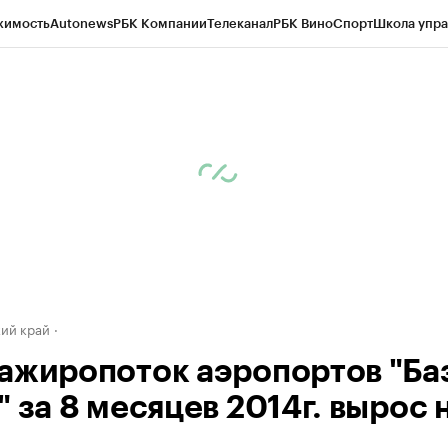
жимость
Autonews
РБК Компании
Телеканал
РБК Вино
Спорт
Школа упра
д
Стиль
Крипто
РБК Бизнес-среда
Дискуссионный клуб
Исследования
К
а контрагентов
Политика
Экономика
Бизнес
Технологии и медиа
Фина
ий край
ажиропоток аэропортов "Ба
 за 8 месяцев 2014г. вырос 