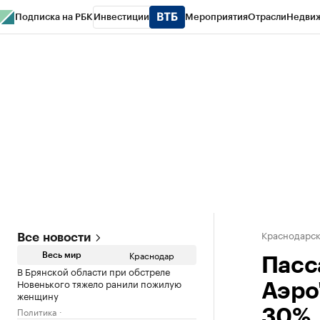
Подписка на РБК
Инвестиции
Мероприятия
Отрасли
Недви
РБК Курсы
РБК Life
Тренды
Визионеры
Национальные проекты
Горо
Газета
Спецпроекты СПб
Конференции СПб
Спецпроекты
Проверк
Краснодарск
Все новости
Краснодар
Весь мир
Пасс
В Брянской области при обстреле
Новенького тяжело ранили пожилую
Аэро"
женщину
Политика
30%