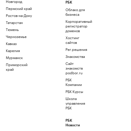
Новгород
РБК
Пермский край
Облако для
бизнеса
Ростов-на-Дону
Корпоративный
Татарстан
регистратор
Тюмень
доменов
Черноземье
Хостинг
сайтов
Кавказ
Рег.решения
Карелия
Знакомства
Мурманск
Сайт
Приморский
знакомств
край
podbor.ru
РБК
Компании
РБК Курсы
Школа
управления
РБК
РБК
Новости