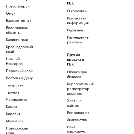
РБК
Новосибирск
О компании
Омск
Контактная
Башкортостан
информация
Вологодская
Редакция
область
Размещение
Калининград
рекламы
Краснодарский
край
Другие
Нижний
продукты
Новгород
РБК
Пермский край
Облако для
бизнеса
Ростов-на-Дону
Корпоративный
Татарстан
регистратор
Тюмень
доменов
Черноземье
Хостинг
сайтов
Кавказ
Рег.решения
Карелия
Знакомства
Мурманск
Сайт
Приморский
знакомств
край