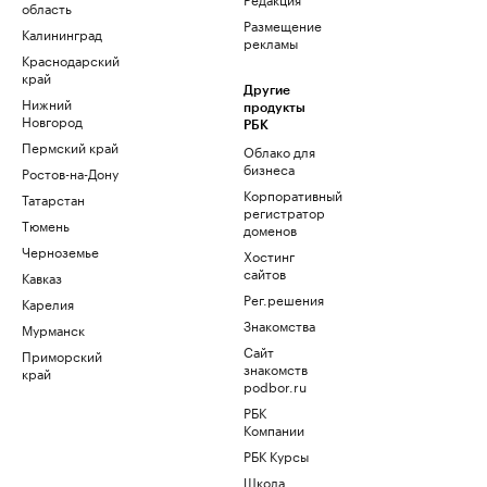
область
Размещение
Калининград
рекламы
Краснодарский
край
Другие
Нижний
продукты
Новгород
РБК
Пермский край
Облако для
бизнеса
Ростов-на-Дону
Корпоративный
Татарстан
регистратор
Тюмень
доменов
Черноземье
Хостинг
сайтов
Кавказ
Рег.решения
Карелия
Знакомства
Мурманск
Сайт
Приморский
знакомств
край
podbor.ru
РБК
Компании
РБК Курсы
Школа