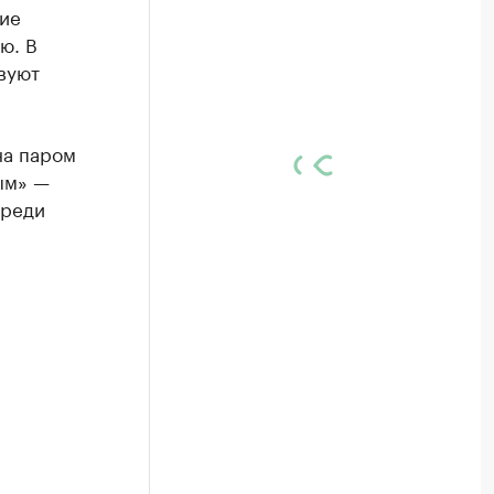
ие
ю. В
вуют
на паром
ым» —
ереди