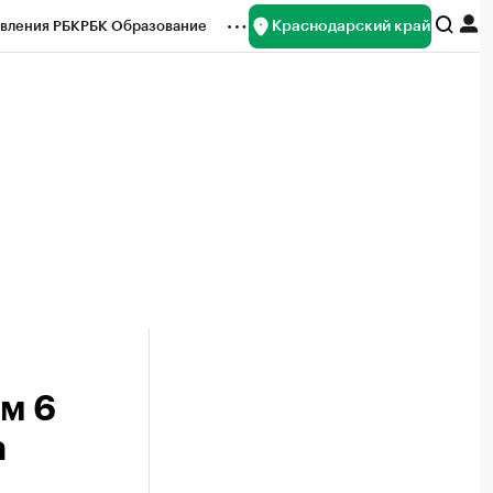
Краснодарский край
вления РБК
РБК Образование
редитные рейтинги
Франшизы
нсы
Рынок наличной валюты
м 6
а