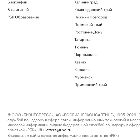
Биографии
Калининград
Политика
База знаний
Краснодарский край
Испания ввела контроль на границе
РБК Образование
Нижний Новгород
для путешественников из Италии
Пермский край
Политика
Bloomberg узнал, что Украине грозит
Ростов-на-Дону
обвал экспорта зерна
Татарстан
Политика
Тюмень
Экспорт синтетических алмазов из
Черноземье
Китая резко вырос на фоне бума ИИ
Технологии и медиа
Кавказ
В Чехии при нападении с ножом
Карелия
пострадали четыре человека
Мурманск
Общество
Приморский край
Telegraph сообщил о выплатах УЕФА
вероятной любовнице Инфантино
Спорт
Загрузить еще
© ООО «БИЗНЕСПРЕСС», АО «РОСБИЗНЕСКОНСАЛТИНГ», 1995–2026. Сообщ
службой по надзору в сфере связи, информационных технологий и масс
массовой информации выдано Федеральной службой по надзору в сфере
пометкой «РБК».
letters@rbc.ru
18+
Владельцем сайта является информационное агентство «РБК».