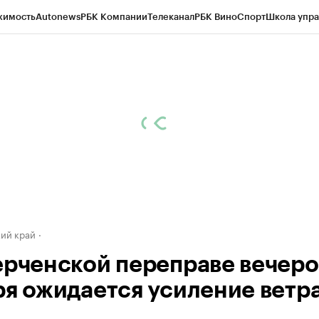
жимость
Autonews
РБК Компании
Телеканал
РБК Вино
Спорт
Школа упра
д
Стиль
Крипто
РБК Бизнес-среда
Дискуссионный клуб
Исследования
К
а контрагентов
Политика
Экономика
Бизнес
Технологии и медиа
Фина
ий край
ерченской переправе вечеро
ря ожидается усиление ветр