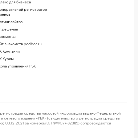
лако для бизнеса
рпоративный регистратор
менов
стинг сайтов
г.решения
акомства
йт знакомств podbor.ru
К Компании
К Курсы
ола управления РБК
регистрации средства массовой информации выдано Федеральной
и сетевого издания «РБК» (свидетельство о регистрации средства
ор) 03.12.2021 за номером ЭЛ №ФС77-82385) сопровождаются