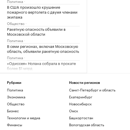
Политика
В США произошло крушение
пожарного вертолета с двумя членами
экипажа
Общество
Ракетную опасность объявили в
Московской области
Политика
В семи регионах, включая Московскую
область, объявили ракетную опасность
Политика
«Одиссея» Нолана собрала в прокате
более $1 млрд
Общество
Bloomberg узнал, когда планируют
Рубрики
Новости регионов
завершить испытания «Золотого
Политика
Санкт-Петербург и область
купола»
Политика
Экономика
Екатеринбург
Четыре доступных и понятных
Общество
Новосибирск
инструмента диверсификации
Бизнес
Омск
накоплений
Технологии и медиа
Башкортостан
РБК и Сбер
Трамп попросил уйти с заседания
Финансы
Вологодская область
Госдепа раньше, чтобы «вести войну»