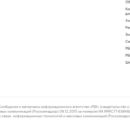
Об
Ко
до
Хо
Ре
Зн
Са
РБ
РБ
Шк
ения и материалы информационного агентства «РБК» (свидетельство о 
овых коммуникаций (Роскомнадзор) 09.12.2015 за номером ИА №ФС77-63848) 
 связи, информационных технологий и массовых коммуникаций (Роскомнадз