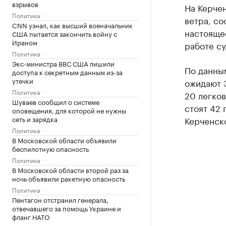
взрывов
На Керче
Политика
ветра, с
CNN узнал, как высший военачальник
настояще
США пытается закончить войну с
Ираном
работе су
Политика
Экс-министра ВВС США лишили
По данным
доступа к секретным данным из-за
утечки
ожидают 3
Политика
20 легков
Шуваев сообщил о системе
стоят 42 
оповещения, для которой не нужны
сеть и зарядка
Керченск
Политика
В Московской области объявили
беспилотную опасность
Политика
В Московской области второй раз за
ночь объявили ракетную опасность
Политика
Пентагон отстранил генерала,
отвечавшего за помощь Украине и
фланг НАТО