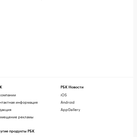
К
РБК Новости
компании
iOS
нтактная информация
Android
дакция
AppGallery
змещение рекламы
угие продукты РБК