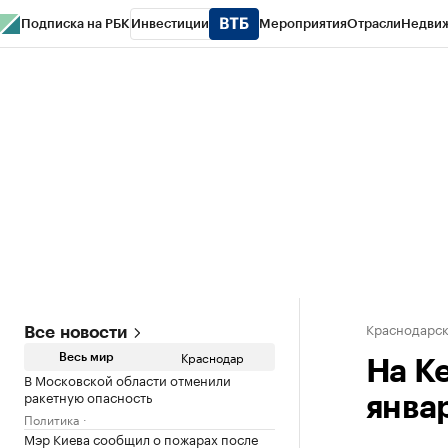
Подписка на РБК
Инвестиции
Мероприятия
Отрасли
Недви
РБК Курсы
РБК Life
Тренды
Визионеры
Национальные проекты
Горо
Газета
Спецпроекты СПб
Конференции СПб
Спецпроекты
Проверк
Краснодарск
Все новости
Краснодар
Весь мир
На К
В Московской области отменили
ракетную опасность
янва
Политика
Мэр Киева сообщил о пожарах после