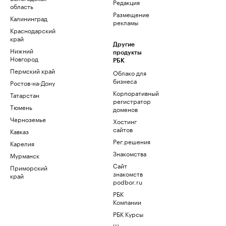
Редакция
область
Размещение
Калининград
рекламы
Краснодарский
край
Другие
Нижний
продукты
Новгород
РБК
Пермский край
Облако для
бизнеса
Ростов-на-Дону
Корпоративный
Татарстан
регистратор
Тюмень
доменов
Черноземье
Хостинг
сайтов
Кавказ
Рег.решения
Карелия
Знакомства
Мурманск
Сайт
Приморский
знакомств
край
podbor.ru
РБК
Компании
РБК Курсы
Школа