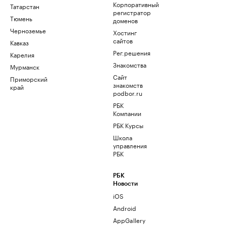
Корпоративный
Татарстан
регистратор
Тюмень
доменов
Черноземье
Хостинг
сайтов
Кавказ
Рег.решения
Карелия
Знакомства
Мурманск
Сайт
Приморский
знакомств
край
podbor.ru
РБК
Компании
РБК Курсы
Школа
управления
РБК
РБК
Новости
iOS
Android
AppGallery