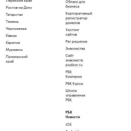
Облако для
бизнеса
Ростов-на-Дону
Корпоративный
Татарстан
регистратор
Тюмень
доменов
Черноземье
Хостинг
сайтов
Кавказ
Рег.решения
Карелия
Знакомства
Мурманск
Сайт
Приморский
знакомств
край
podbor.ru
РБК
Компании
РБК Курсы
Школа
управления
РБК
РБК
Новости
iOS
Android