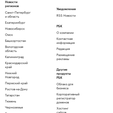
Новости
регионов
Уведомления
Санкт-Петербург
RSS Новости
и область
Екатеринбург
РБК
Новосибирск
О компании
Омск
Контактная
Башкортостан
информация
Вологодская
Редакция
область
Размещение
Калининград
рекламы
Краснодарский
край
Другие
Нижний
продукты
Новгород
РБК
Пермский край
Облако для
бизнеса
Ростов-на-Дону
Корпоративный
Татарстан
регистратор
Тюмень
доменов
Черноземье
Хостинг
сайтов
Кавказ