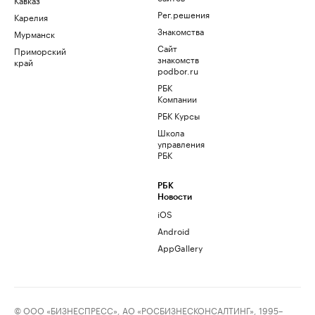
Рег.решения
Карелия
Знакомства
Мурманск
Сайт
Приморский
знакомств
край
podbor.ru
РБК
Компании
РБК Курсы
Школа
управления
РБК
РБК
Новости
iOS
Android
AppGallery
© ООО «БИЗНЕСПРЕСС», АО «РОСБИЗНЕСКОНСАЛТИНГ», 1995–