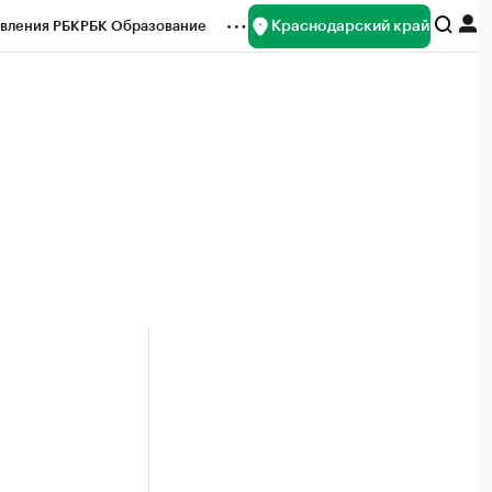
Краснодарский край
вления РБК
РБК Образование
редитные рейтинги
Франшизы
нсы
Рынок наличной валюты