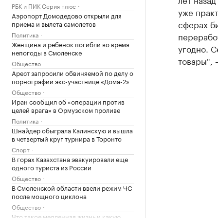
РБК и ПИК Серия плюс
уже практ
Аэропорт Домодедово открыли для
сферах би
приема и вылета самолетов
Политика
перерабо
Женщина и ребенок погибли во время
угодно. 
непогоды в Смоленске
товары", 
Общество
Арест запросили обвиняемой по делу о
порнографии экс-участнице «Дома-2»
Общество
Иран сообщил об «операции против
целей врага» в Ормузском проливе
Политика
Шнайдер обыграла Калинскую и вышла
в четвертый круг турнира в Торонто
Спорт
В горах Казахстана эвакуировали еще
одного туриста из России
Общество
В Смоленской области ввели режим ЧС
после мощного циклона
Общество
Что такое медленная жизнь и какую