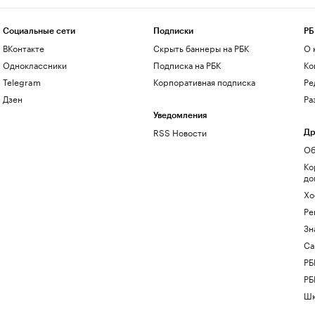
Социальные сети
Подписки
РБ
ВКонтакте
Скрыть баннеры на РБК
О 
Одноклассники
Подписка на РБК
Ко
Telegram
Корпоративная подписка
Ре
Дзен
Ра
Уведомления
RSS Новости
Др
Об
Ко
до
Хо
Ре
Зн
Са
РБ
РБ
Шк