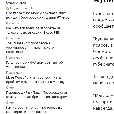
будет зимой
Подписка на РБК
Губернат
Экс-глава Mind Money признала вину
по «делу брокеров» о хищении ₽7 млрд
бюджетов
Финансы
сообщает
Как изучали Луну: от изобретения
телескопа до высадки. Видео РБК
"Будем жи
Общество
Трамп заявил о прогрессе в
поясов. Т
урегулировании украинского
бюджета. 
конфликта
особенно 
Политика
Гендиректор «ИжАвиа» объявил об
губернато
увольнении
Политика
Также одн
Матч Первой лиги перенесли из-за
проблем с вылетом «Сочи» в Москву
малого и
Спорт
Перешедший в «Лидс» Траффорд стал
"Мы долж
самым дорогим британским вратарем
импорт и 
Спорт
навсегда.
Как устроены приватные террасы в
квартирах «Серии плюс»
лет назад