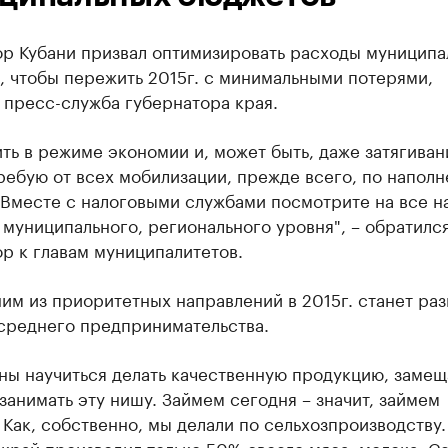
ор Кубани призвал оптимизировать расходы муниципа
, чтобы пережить 2015г. с минимальными потерями,
 пресс-служба губернатора края.
ть в режиме экономии и, может быть, даже затягиван
ребую от всех мобилизации, прежде всего, по напол
Вместе с налоговыми службами посмотрите на все на
муниципального, регионального уровня", – обратилс
р к главам муниципалитетов.
им из приоритетных направлений в 2015г. станет раз
 среднего предпринимательства.
ны научиться делать качественную продукцию, замещ
занимать эту нишу. Займем сегодня – значит, займем
 Как, собственно, мы делали по сельхозпроизводству.
 край производил только 50% своего мяса, молока. С