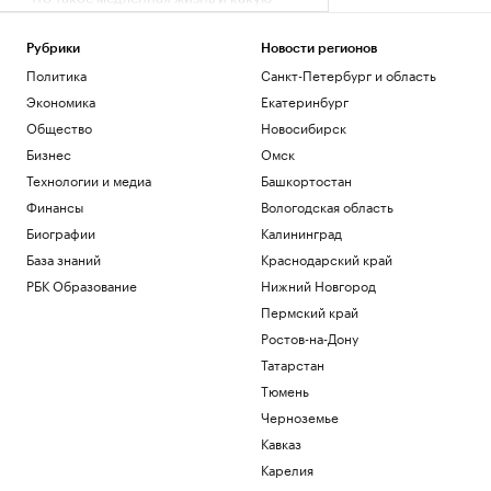
роль в этом играет дерево
РБК и Старквуд
Рубрики
Новости регионов
Эксперты и студенты назвали
Политика
Санкт-Петербург и область
преимущества обучения за рубежом
Экономика
Екатеринбург
РАДИО
Общество
Общество
Новосибирск
Сеул счел санкции Британии против
Бизнес
Омск
России угрозой своей
Технологии и медиа
Башкортостан
энергобезопасности
Финансы
Вологодская область
Политика
На 88-м году жизни ушел из жизни
Биографии
Калининград
художник Николай Марков
База знаний
Краснодарский край
Общество
РБК Образование
Нижний Новгород
Пермский край
Загрузить еще
Ростов-на-Дону
Татарстан
Тюмень
Черноземье
Кавказ
Карелия