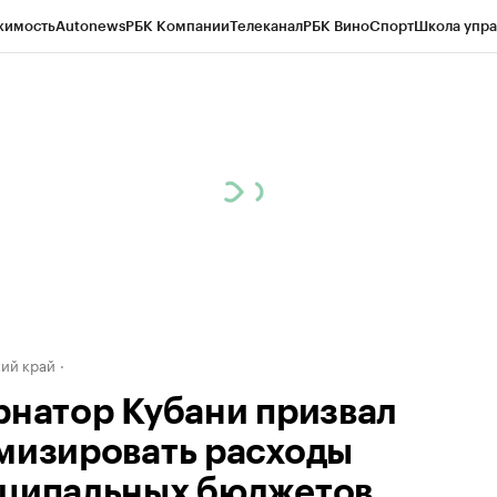
жимость
Autonews
РБК Компании
Телеканал
РБК Вино
Спорт
Школа упра
д
Стиль
Крипто
РБК Бизнес-среда
Дискуссионный клуб
Исследования
К
а контрагентов
Политика
Экономика
Бизнес
Технологии и медиа
Фина
ий край
рнатор Кубани призвал
мизировать расходы
ципальных бюджетов