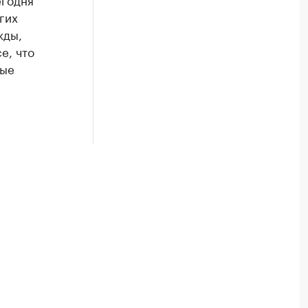
гих
жды,
е, что
ные