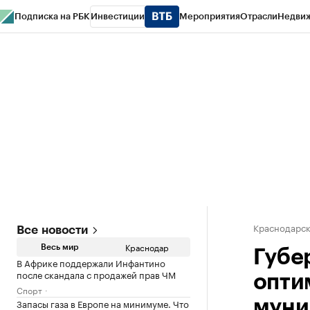
Подписка на РБК
Инвестиции
Мероприятия
Отрасли
Недви
РБК Курсы
РБК Life
Тренды
Визионеры
Национальные проекты
Горо
Газета
Спецпроекты СПб
Конференции СПб
Спецпроекты
Проверк
Краснодарск
Все новости
Краснодар
Весь мир
Губе
В Африке поддержали Инфантино
после скандала с продажей прав ЧМ
опти
Спорт
Запасы газа в Европе на минимуме. Что
муни