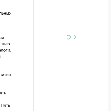
льных
ия
нению
логи,
я
витие
ать
 Пять
егодня