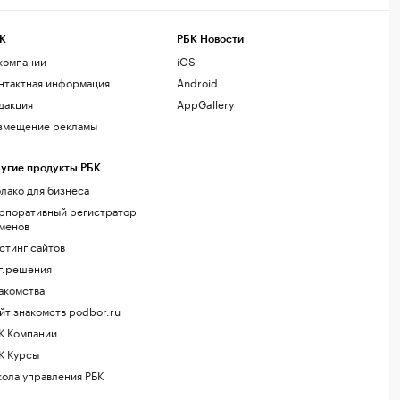
К
РБК Новости
компании
iOS
нтактная информация
Android
дакция
AppGallery
змещение рекламы
угие продукты РБК
лако для бизнеса
рпоративный регистратор
менов
стинг сайтов
г.решения
акомства
йт знакомств podbor.ru
К Компании
К Курсы
ола управления РБК