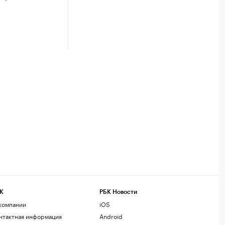
К
РБК Новости
компании
iOS
нтактная информация
Android