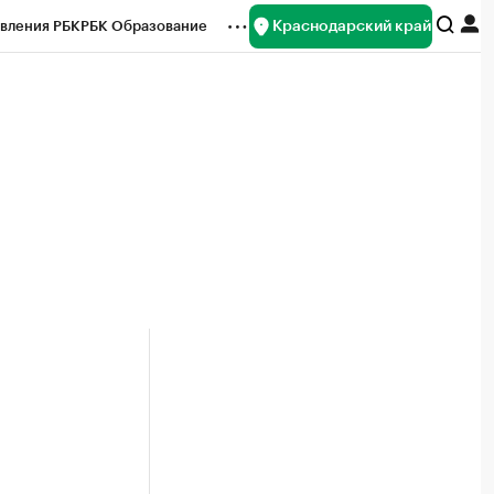
Краснодарский край
вления РБК
РБК Образование
редитные рейтинги
Франшизы
нсы
Рынок наличной валюты