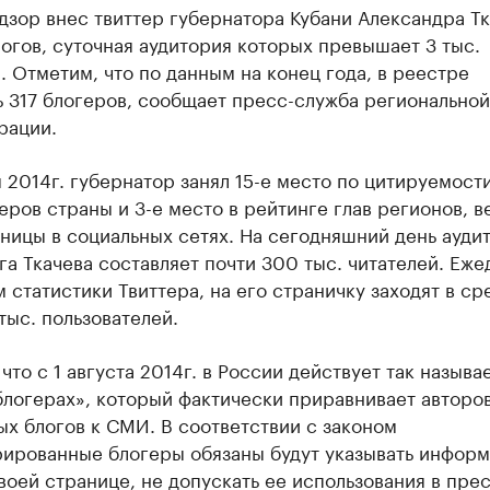
зор внес твиттер губернатора Кубани Александра Тк
огов, суточная аудитория которых превышает 3 тыс.
. Отметим, что по данным на конец года, в реестре
 317 блогеров, сообщает пресс-служба региональной
рации.
 2014г. губернатор занял 15-е место по цитируемост
еров страны и 3-е место в рейтинге глав регионов, 
ницы в социальных сетях. На сегодняшний день ауди
а Ткачева составляет почти 300 тыс. читателей. Еже
 статистики Твиттера, на его страничку заходят в с
тыс. пользователей.
что с 1 августа 2014г. в России действует так назыв
блогерах», который фактически приравнивает авторо
х блогов к СМИ. В соответствии с законом
рированные блогеры обязаны будут указывать инфор
воей странице, не допускать ее использования в пре