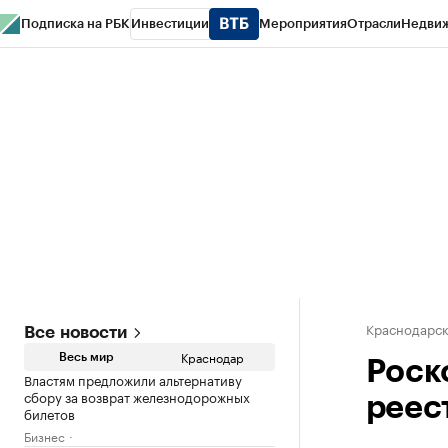
Подписка на РБК
Инвестиции
Мероприятия
Отрасли
Недви
РБК Курсы
РБК Life
Тренды
Визионеры
Национальные проекты
Горо
Газета
Спецпроекты СПб
Конференции СПб
Спецпроекты
Проверк
Краснодарск
Все новости
Краснодар
Весь мир
Роск
Властям предложили альтернативу
сбору за возврат железнодорожных
реес
билетов
Бизнес