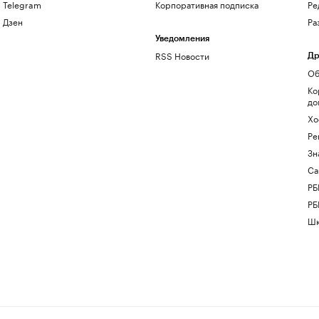
Telegram
Корпоративная подписка
Ре
Дзен
Ра
Уведомления
RSS Новости
Др
Об
Ко
до
Хо
Ре
Зн
Са
РБ
РБ
Шк