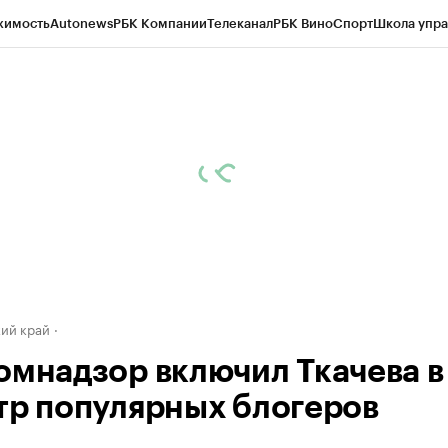
жимость
Autonews
РБК Компании
Телеканал
РБК Вино
Спорт
Школа упра
д
Стиль
Крипто
РБК Бизнес-среда
Дискуссионный клуб
Исследования
К
а контрагентов
Политика
Экономика
Бизнес
Технологии и медиа
Фина
ий край
омнадзор включил Ткачева в
тр популярных блогеров