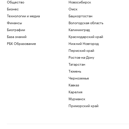
повредили фасад объекта Wildberries
Общество
Новосибирск
Политика
Бизнес
Омск
Появились первые кадры пропавшего в
Технологии и медиа
Башкортостан
Иркутской области самолета
Финансы
Вологодская область
Общество
Биографии
Калининград
Турция ввела налоговые каникулы на
20 лет: кому это может быть интересно
База знаний
Краснодарский край
Подписка на РБК
РБК Образование
Нижний Новгород
Больше прогулок, свежего воздуха и
Пермский край
отдыха: квартиры рядом с парками
Ростов-на-Дону
РБК и ПИК Серия плюс
Татарстан
Вэнс рассказал о сложностях в
переговорах с Ираном
Тюмень
Политика
Черноземье
ИИ помогает лучшим и вредит
Кавказ
остальным. Как компаниям избежать
ловушки
Карелия
Подписка на РБК
Мурманск
Приморский край
Загрузить еще