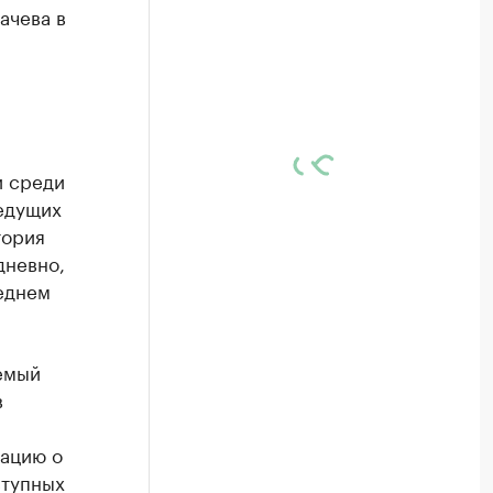
ачева в
и среди
ведущих
тория
дневно,
реднем
аемый
в
мацию о
ступных