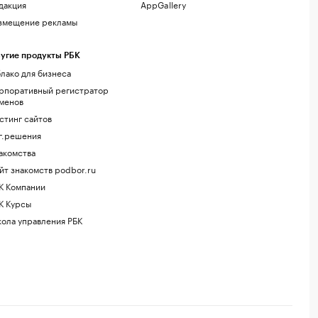
дакция
AppGallery
змещение рекламы
угие продукты РБК
лако для бизнеса
рпоративный регистратор
менов
стинг сайтов
г.решения
акомства
йт знакомств podbor.ru
К Компании
К Курсы
ола управления РБК