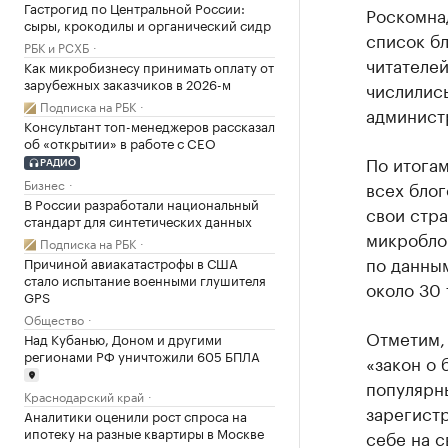
Гастрогид по Центральной России:
Роскомнад
сыры, крокодилы и органический сидр
список бл
РБК и РСХБ
читателей
Как микробизнесу принимать оплату от
зарубежных заказчиков в 2026-м
числились
Подписка на РБК
админист
Консультант топ-менеджеров рассказал
об «открытии» в работе с CEO
По итогам
РАДИО
Бизнес
всех блог
В России разработали национальный
свои стра
стандарт для синтетических данных
микроблог
Подписка на РБК
по данным
Причиной авиакатастрофы в США
стало испытание военными глушителя
около 30 
GPS
Общество
Отметим, 
Над Кубанью, Доном и другими
регионами РФ уничтожили 605 БПЛА
«закон о 
популярны
Краснодарский край
зарегист
Аналитики оценили рост спроса на
ипотеку на разные квартиры в Москве
себе на с