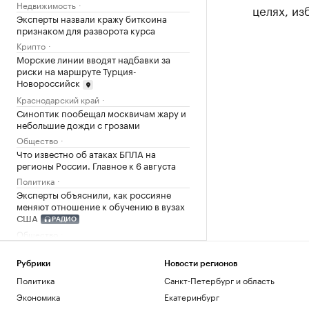
Недвижимость
целях, из
Эксперты назвали кражу биткоина
признаком для разворота курса
Крипто
Морские линии вводят надбавки за
риски на маршруте Турция-
Новороссийск
Краснодарский край
Синоптик пообещал москвичам жару и
небольшие дожди с грозами
Общество
Что известно об атаках БПЛА на
регионы России. Главное к 6 августа
Политика
Эксперты объяснили, как россияне
меняют отношение к обучению в вузах
США
РАДИО
Общество
Силы ПВО за ночь сбили 605
украинских беспилотников над
Рубрики
Новости регионов
регионами России
Политика
Санкт-Петербург и область
Политика
Экономика
Екатеринбург
В Тверской области обломки дрона