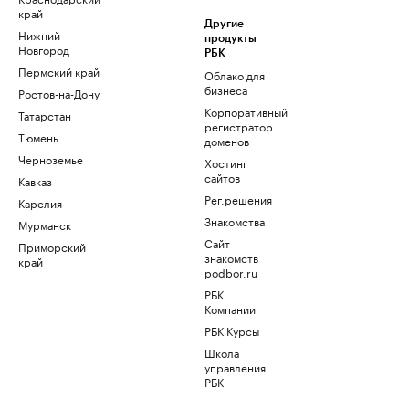
край
Другие
Нижний
продукты
Новгород
РБК
Пермский край
Облако для
бизнеса
Ростов-на-Дону
Корпоративный
Татарстан
регистратор
Тюмень
доменов
Черноземье
Хостинг
сайтов
Кавказ
Рег.решения
Карелия
Знакомства
Мурманск
Сайт
Приморский
знакомств
край
podbor.ru
РБК
Компании
РБК Курсы
Школа
управления
РБК