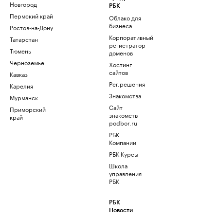
Новгород
РБК
Пермский край
Облако для
бизнеса
Ростов-на-Дону
Корпоративный
Татарстан
регистратор
Тюмень
доменов
Черноземье
Хостинг
сайтов
Кавказ
Рег.решения
Карелия
Знакомства
Мурманск
Сайт
Приморский
знакомств
край
podbor.ru
РБК
Компании
РБК Курсы
Школа
управления
РБК
РБК
Новости