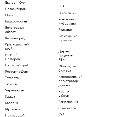
Екатеринбург
РБК
Новосибирск
О компании
Омск
Контактная
Башкортостан
информация
Вологодская
Редакция
область
Размещение
Калининград
рекламы
Краснодарский
край
Другие
Нижний
продукты
Новгород
РБК
Пермский край
Облако для
бизнеса
Ростов-на-Дону
Корпоративный
Татарстан
регистратор
Тюмень
доменов
Черноземье
Хостинг
сайтов
Кавказ
Рег.решения
Карелия
Знакомства
Мурманск
Сайт
Приморский