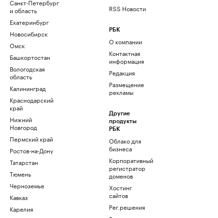
Санкт-Петербург
RSS Новости
и область
Екатеринбург
РБК
Новосибирск
О компании
Омск
Контактная
Башкортостан
информация
Вологодская
Редакция
область
Размещение
Калининград
рекламы
Краснодарский
край
Другие
Нижний
продукты
Новгород
РБК
Пермский край
Облако для
бизнеса
Ростов-на-Дону
Корпоративный
Татарстан
регистратор
Тюмень
доменов
Черноземье
Хостинг
сайтов
Кавказ
Рег.решения
Карелия