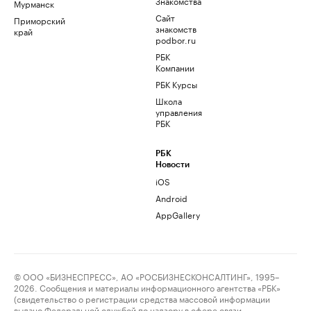
Знакомства
Мурманск
Сайт
Приморский
знакомств
край
podbor.ru
РБК
Компании
РБК Курсы
Школа
управления
РБК
РБК
Новости
iOS
Android
AppGallery
© ООО «БИЗНЕСПРЕСС», АО «РОСБИЗНЕСКОНСАЛТИНГ», 1995–
2026. Сообщения и материалы информационного агентства «РБК»
(свидетельство о регистрации средства массовой информации
выдано Федеральной службой по надзору в сфере связи,