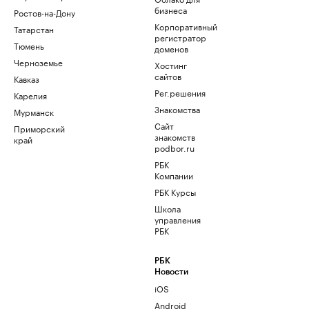
бизнеса
Ростов-на-Дону
Корпоративный
Татарстан
регистратор
Тюмень
доменов
Черноземье
Хостинг
сайтов
Кавказ
Рег.решения
Карелия
Знакомства
Мурманск
Сайт
Приморский
знакомств
край
podbor.ru
РБК
Компании
РБК Курсы
Школа
управления
РБК
РБК
Новости
iOS
Android