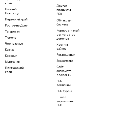
край
Другие
Нижний
продукты
Новгород
РБК
Пермский край
Облако для
бизнеса
Ростов-на-Дону
Корпоративный
Татарстан
регистратор
Тюмень
доменов
Черноземье
Хостинг
сайтов
Кавказ
Рег.решения
Карелия
Знакомства
Мурманск
Сайт
Приморский
знакомств
край
podbor.ru
РБК
Компании
РБК Курсы
Школа
управления
РБК