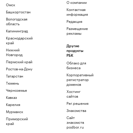
О компании
Омск
Контактная
Башкортостан
информация
Вологодская
Редакция
область
Размещение
Калининград
рекламы
Краснодарский
край
Другие
Нижний
продукты
Новгород
РБК
Пермский край
Облако для
бизнеса
Ростов-на-Дону
Корпоративный
Татарстан
регистратор
Тюмень
доменов
Черноземье
Хостинг
сайтов
Кавказ
Рег.решения
Карелия
Знакомства
Мурманск
Сайт
Приморский
знакомств
край
podbor.ru