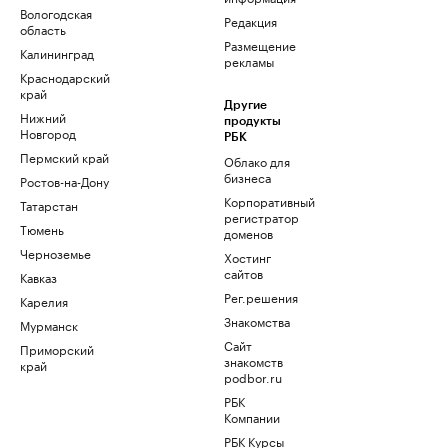
Вологодская
Редакция
область
Размещение
Калининград
рекламы
Краснодарский
край
Другие
Нижний
продукты
Новгород
РБК
Пермский край
Облако для
бизнеса
Ростов-на-Дону
Корпоративный
Татарстан
регистратор
Тюмень
доменов
Черноземье
Хостинг
сайтов
Кавказ
Рег.решения
Карелия
Знакомства
Мурманск
Сайт
Приморский
знакомств
край
podbor.ru
РБК
Компании
РБК Курсы