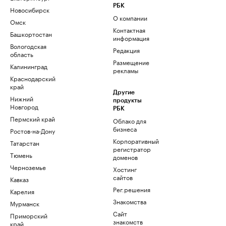
РБК
Новосибирск
О компании
Омск
Контактная
Башкортостан
информация
Вологодская
Редакция
область
Размещение
Калининград
рекламы
Краснодарский
край
Другие
Нижний
продукты
Новгород
РБК
Пермский край
Облако для
бизнеса
Ростов-на-Дону
Корпоративный
Татарстан
регистратор
Тюмень
доменов
Черноземье
Хостинг
сайтов
Кавказ
Рег.решения
Карелия
Знакомства
Мурманск
Сайт
Приморский
знакомств
край