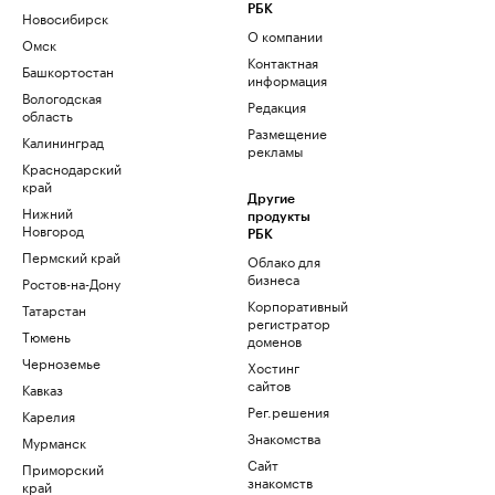
РБК
Новосибирск
О компании
Омск
Контактная
Башкортостан
информация
Вологодская
Редакция
область
Размещение
Калининград
рекламы
Краснодарский
край
Другие
Нижний
продукты
Новгород
РБК
Пермский край
Облако для
бизнеса
Ростов-на-Дону
Корпоративный
Татарстан
регистратор
Тюмень
доменов
Черноземье
Хостинг
сайтов
Кавказ
Рег.решения
Карелия
Знакомства
Мурманск
Сайт
Приморский
знакомств
край