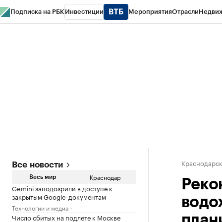
Подписка на РБК
Инвестиции
Мероприятия
Отрасли
Недви
РБК Курсы
РБК Life
Тренды
Визионеры
Национальные проекты
Горо
Газета
Спецпроекты СПб
Конференции СПб
Спецпроекты
Проверк
Краснодарск
Все новости
Краснодар
Весь мир
Реко
Gemini заподозрили в доступе к
закрытым Google-документам
водо
Технологии и медиа
Число сбитых на подлете к Москве
план