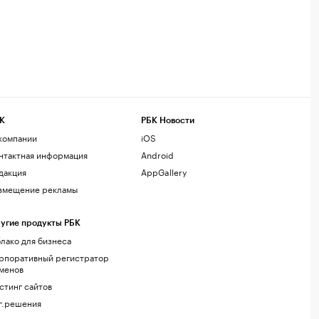
К
РБК Новости
компании
iOS
нтактная информация
Android
дакция
AppGallery
змещение рекламы
угие продукты РБК
лако для бизнеса
рпоративный регистратор
менов
стинг сайтов
г.решения