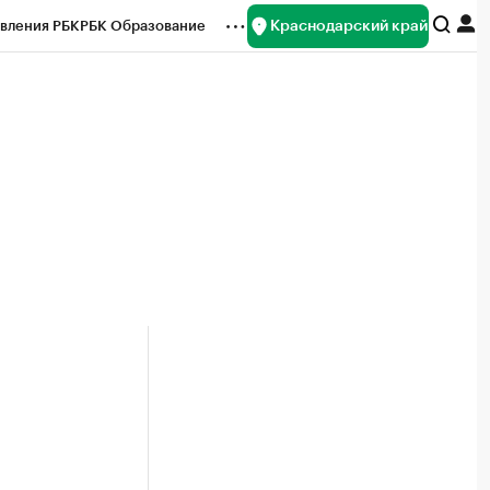
Краснодарский край
вления РБК
РБК Образование
редитные рейтинги
Франшизы
нсы
Рынок наличной валюты