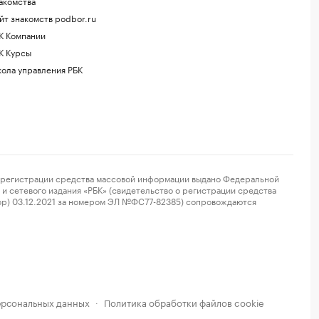
акомства
йт знакомств podbor.ru
К Компании
К Курсы
ола управления РБК
регистрации средства массовой информации выдано Федеральной
и сетевого издания «РБК» (свидетельство о регистрации средства
ор) 03.12.2021 за номером ЭЛ №ФС77-82385) сопровождаются
ерсональных данных
Политика обработки файлов cookie
·