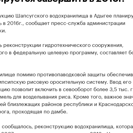
укцию Шапсугского водохранилища в Адыгее планир
 в 2016г., сообщает пресс-служба администрации
ки.
ь реконструкции гидротехнического сооружения,
го в федеральную целевую программу, составляет бо
илище помимо противопаводковой защиты обеспечив
ипсипскую рисовую оросительную систему. Ввод его 
цию позволит включить в севооборот более 3,5 тыс. г
мель для возделывания риса. Кроме того, важное зна
лей близлежащих районов республики и Краснодарско
ога, проходящая по дамбе.
е сообщалось, реконструкцию водохранилища, котора