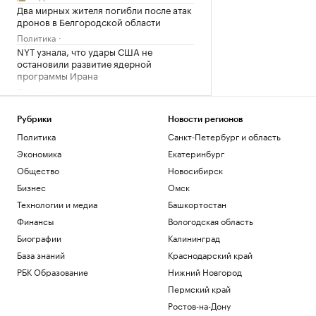
Два мирных жителя погибли после атак
дронов в Белгородской области
Политика
NYT узнала, что удары США не
остановили развитие ядерной
программы Ирана
Политика
Международная федерация
скейтбординга сняла все ограничения
Рубрики
Новости регионов
с россиян
Политика
Санкт-Петербург и область
Спорт
Экономика
Екатеринбург
Володин рассказал о запуске мер по
стабилизации топливного рынка
Общество
Новосибирск
Общество
Бизнес
Омск
Технологии и медиа
Башкортостан
Загрузить еще
Финансы
Вологодская область
Биографии
Калининград
База знаний
Краснодарский край
РБК Образование
Нижний Новгород
Пермский край
Ростов-на-Дону