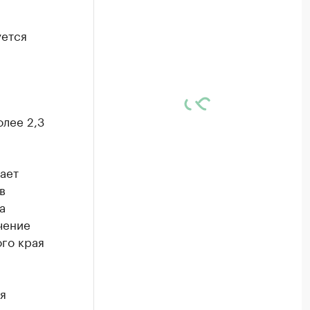
уется
лее 2,3
ает
в
а
чение
го края
я