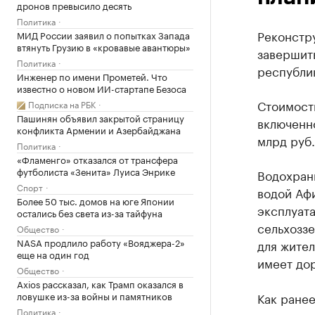
дронов превысило десять
Политика
Реконстр
МИД России заявил о попытках Запада
втянуть Грузию в «кровавые авантюры»
завершить
Политика
республи
Инженер по имени Прометей. Что
известно о новом ИИ-стартапе Безоса
Стоимост
Подписка на РБК
Пашинян объявил закрытой страницу
включенно
конфликта Армении и Азербайджана
млрд руб.
Политика
«Фламенго» отказался от трансфера
футболиста «Зенита» Луиса Энрике
Водохран
Спорт
водой Аф
Более 50 тыс. домов на юге Японии
эксплуата
остались без света из-за тайфуна
сельхоззе
Общество
NASA продлило работу «Вояджера-2»
для жите
еще на один год
имеет дор
Общество
Axios рассказал, как Трамп оказался в
ловушке из-за войны и памятников
Как ране
Политика