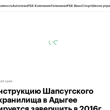
жимость
Autonews
РБК Компании
Телеканал
РБК Вино
Спорт
Школа упра
д
Стиль
Крипто
РБК Бизнес-среда
Дискуссионный клуб
Исследования
К
а контрагентов
Политика
Экономика
Бизнес
Технологии и медиа
Фина
ий край
нструкцию Шапсугского
хранилища в Адыгее
ируется завершить в 2016г.