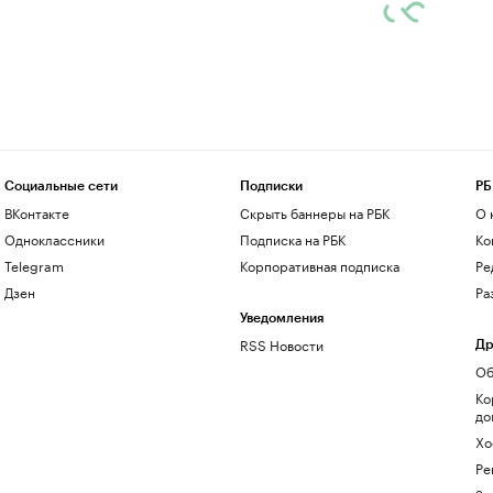
Социальные сети
Подписки
РБ
ВКонтакте
Скрыть баннеры на РБК
О 
Одноклассники
Подписка на РБК
Ко
Telegram
Корпоративная подписка
Ре
Дзен
Ра
Уведомления
RSS Новости
Др
Об
Ко
до
Хо
Ре