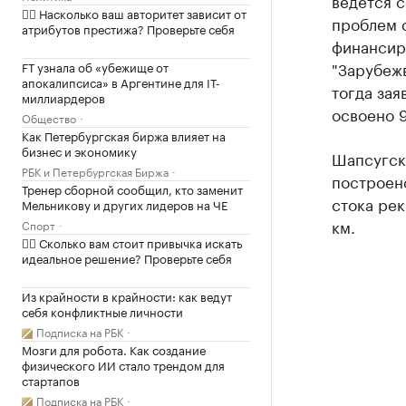
ведется с
✍🏻 Насколько ваш авторитет зависит от
проблем 
атрибутов престижа? Проверьте себя
финансир
"Зарубеж
FT узнала об «убежище от
апокалипсиса» в Аргентине для IT-
тогда зая
миллиардеров
освоено 9
Общество
Как Петербургская биржа влияет на
бизнес и экономику
Шапсугск
РБК и Петербургская Биржа
построено
Тренер сборной сообщил, кто заменит
стока рек
Мельникову и других лидеров на ЧЕ
км.
Спорт
✍🏻 Сколько вам стоит привычка искать
идеальное решение? Проверьте себя
Из крайности в крайности: как ведут
себя конфликтные личности
Подписка на РБК
Мозги для робота. Как создание
физического ИИ стало трендом для
стартапов
Подписка на РБК