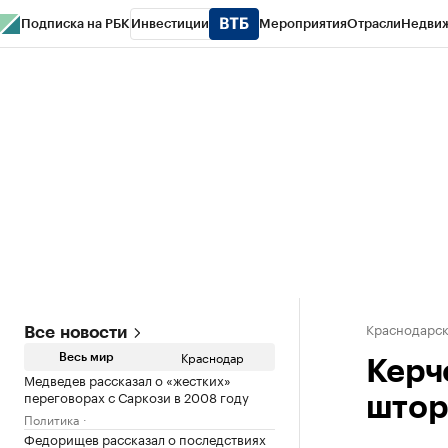
Подписка на РБК
Инвестиции
Мероприятия
Отрасли
Недви
РБК Курсы
РБК Life
Тренды
Визионеры
Национальные проекты
Горо
Газета
Спецпроекты СПб
Конференции СПб
Спецпроекты
Проверк
Краснодарск
Все новости
Краснодар
Весь мир
Керч
Медведев рассказал о «жестких»
переговорах с Саркози в 2008 году
штор
Политика
Федорищев рассказал о последствиях