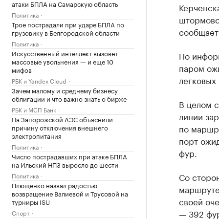
атаки БПЛА на Самарскую область
Керченск
Политика
штормовог
Трое пострадали при ударе БПЛА по
сообщает
грузовику в Белгородской области
Политика
Искусственный интеллект вызовет
По информ
массовые увольнения — и еще 10
паром ож
мифов
легковых
РБК и Yandex Cloud
Зачем малому и среднему бизнесу
облигации и что важно знать о бирже
В целом с
РБК и МСП Банк
линии зар
На Запорожской АЭС объяснили
по маршр
причину отключения внешнего
электропитания
порт ожид
Политика
фур.
Число пострадавших при атаке БПЛА
на Ильский НПЗ выросло до шести
Со сторо
Политика
Плющенко назвал радостью
маршруте
возвращение Валиевой и Трусовой на
своей оче
турниры ISU
— 392 фу
Спорт