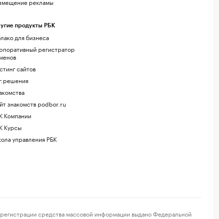
змещение рекламы
угие продукты РБК
лако для бизнеса
рпоративный регистратор
менов
стинг сайтов
г.решения
акомства
йт знакомств podbor.ru
К Компании
К Курсы
ола управления РБК
регистрации средства массовой информации выдано Федеральной