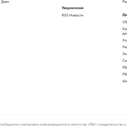
Дзен
Ра
Уведомления
RSS Новости
Др
Об
Ко
до
Хо
Ре
Зн
Са
РБ
РБ
Шк
ения и материалы информационного агентства «РБК» (свидетельство о 