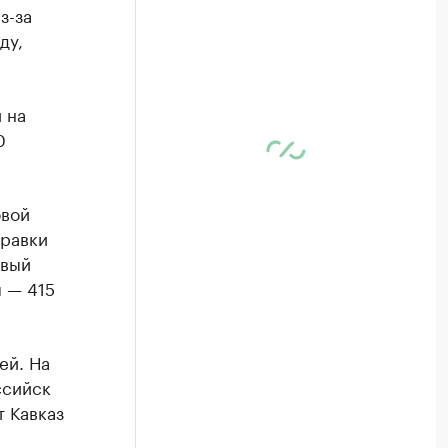
з-за
ду,
 на
0
овой
правки
овый
 — 415
ей. На
ссийск
 Кавказ