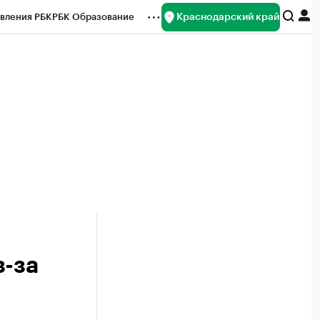
Краснодарский край
вления РБК
РБК Образование
редитные рейтинги
Франшизы
нсы
Рынок наличной валюты
з-за