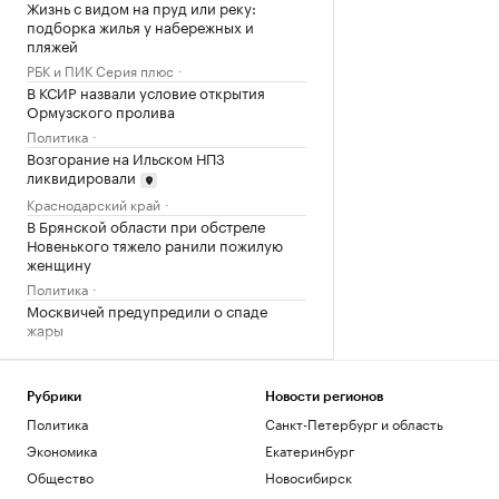
Жизнь с видом на пруд или реку:
подборка жилья у набережных и
пляжей
РБК и ПИК Серия плюс
В КСИР назвали условие открытия
Ормузского пролива
Политика
Возгорание на Ильском НПЗ
ликвидировали
Краснодарский край
В Брянской области при обстреле
Новенького тяжело ранили пожилую
женщину
Политика
Москвичей предупредили о спаде
жары
Общество
Облигации вместо кредита: как малому
бизнесу разместить публичный долг
Рубрики
Новости регионов
РБК и МСП Банк
Политика
Санкт-Петербург и область
Овечкин заявил, что после завершения
Экономика
Екатеринбург
карьеры будет жить в Москве
Общество
Новосибирск
Спорт