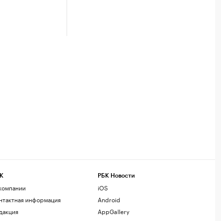
К
РБК Новости
компании
iOS
нтактная информация
Android
дакция
AppGallery