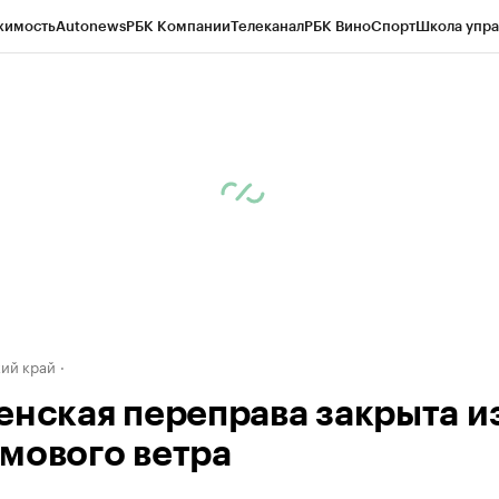
жимость
Autonews
РБК Компании
Телеканал
РБК Вино
Спорт
Школа упра
д
Стиль
Крипто
РБК Бизнес-среда
Дискуссионный клуб
Исследования
К
а контрагентов
Политика
Экономика
Бизнес
Технологии и медиа
Фина
ий край
енская переправа закрыта и
мового ветра