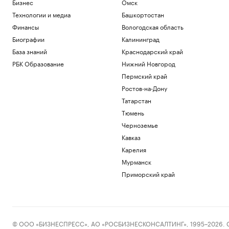
Бизнес
Омск
Фермы, рестораны и отели Дальнего
Востока. Гастрогид
Технологии и медиа
Башкортостан
РБК и РСХБ
Финансы
Вологодская область
У побережья Турции обнаружили
Биографии
Калининград
неизвестный беспилотник
База знаний
Краснодарский край
Политика
РБК Образование
Нижний Новгород
«Арсенал» совершил один из самых
дорогих трансферов в своей истории
Пермский край
Спорт
Ростов-на-Дону
Премьер Болгарии сообщил о взрыве
Татарстан
беспилотника рядом с газопроводом
Тюмень
Политика
Развожаев сообщил подробности двух
Черноземье
атак ВСУ на Севастополь
Кавказ
Политика
Карелия
Мурманск
Загрузить еще
Приморский край
© ООО «БИЗНЕСПРЕСС», АО «РОСБИЗНЕСКОНСАЛТИНГ», 1995–2026. Сообщ