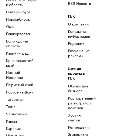
RSS Новости
и область
Екатеринбург
РБК
Новосибирск
О компании
Омск
Контактная
Башкортостан
информация
Вологодская
Редакция
область
Размещение
Калининград
рекламы
Краснодарский
край
Другие
Нижний
продукты
Новгород
РБК
Пермский край
Облако для
бизнеса
Ростов-на-Дону
Корпоративный
Татарстан
регистратор
Тюмень
доменов
Черноземье
Хостинг
сайтов
Кавказ
Рег.решения
Карелия
Знакомства
Мурманск